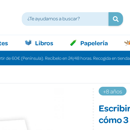
tes
Libros
Papelería
rtir de 60€ (Península). Recíbelo en 24/48 horas. Recogida en tiendas
+8 años
Escribir
cómo 3