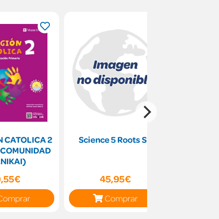
N CATOLICA 2
Science 5 Roots Sb
Ugerra
 (COMUNIDAD
be
NIKAI)
9,55€
45,95€
8
Comprar
Comprar
C