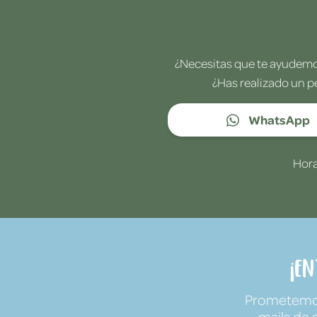
¿Necesitas que te ayudemos
¿Has realizado un p
WhatsApp
Hora
¡E
Prometemos 
mails de 