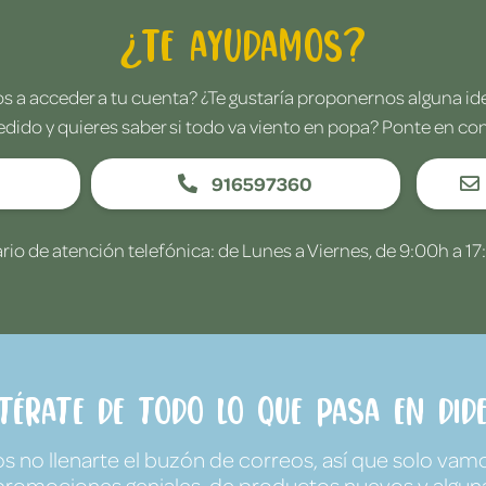
¿Te ayudamos?
 a acceder a tu cuenta? ¿Te gustaría proponernos alguna i
edido y quieres saber si todo va viento en popa? Ponte en co
916597360
rio de atención telefónica: de Lunes a Viernes, de 9:00h a 17
ntérate de todo lo que pasa en Dide
no llenarte el buzón de correos, así que solo vamo
promociones geniales, de productos nuevos y algun