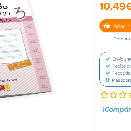
10,49
Añadir 
Compra a
Envío grat
Recíbelo 
Recogida 
Más sobr
¡Compár