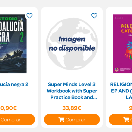
ucía negra 2
Super Minds Level 3
RELIGIO
Workbook with Super
EP AND
Practice Book and
LA
Digital Pack British E
20,90€
33,89€
Comprar
Comprar