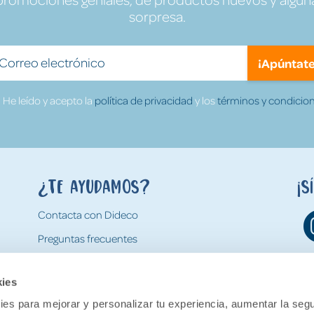
sorpresa.
¡Apúntate
He leído y acepto la
política de privacidad
y los
términos y condicion
¿Te ayudamos?
¡S
Contacta con Dideco
Preguntas frecuentes
Formas de pago
kies
Gastos y condiciones de envío
es para mejorar y personalizar tu experiencia, aumentar la segu
Devoluciones