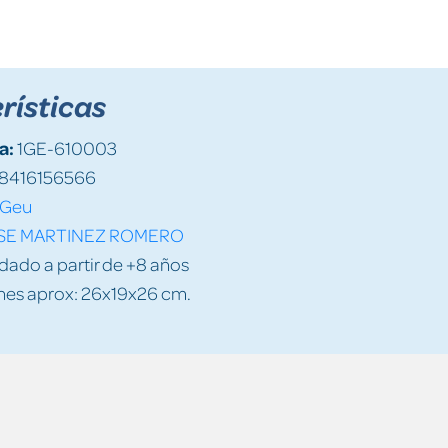
rísticas
a:
1GE-610003
8416156566
Geu
SE MARTINEZ ROMERO
do a partir de +8 años
es aprox: 26x19x26 cm.