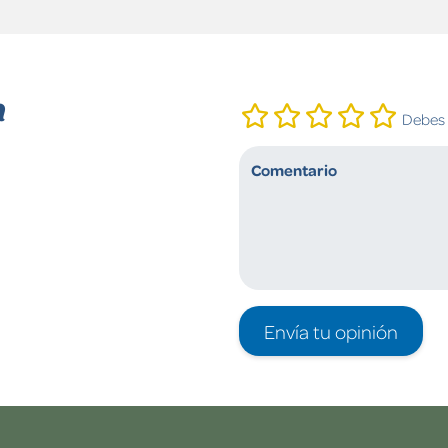
n
Debes i
Envía tu opinión