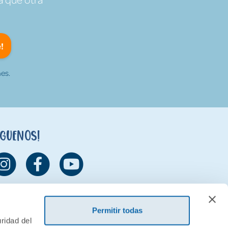
!
es.
íguenos!
Permitir todas
ridad del