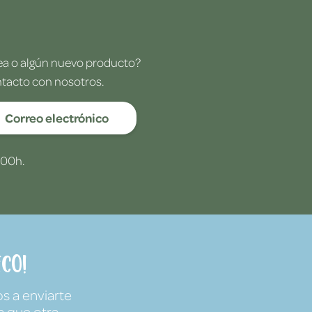
dea o algún nuevo producto?
ntacto con nosotros.
Correo electrónico
:00h.
co!
s a enviarte
a que otra