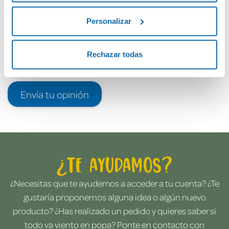
Personalizar
Rechazar todas
Envía tu opinión
¿Te ayudamos?
¿Necesitas que te ayudemos a acceder a tu cuenta? ¿Te
gustaría proponernos alguna idea o algún nuevo
producto? ¿Has realizado un pedido y quieres saber si
todo va viento en popa? Ponte en contacto con