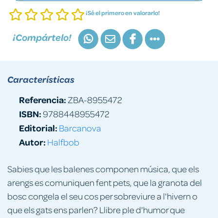
¡Sé el primero en valorarlo!
¡Compártelo!
Características
Referencia:
ZBA-8955472
ISBN:
9788448955472
Editorial:
Barcanova
Autor:
Halfbob
Sabies que les balenes componen música, que els
arengs es comuniquen fent pets, que la granota del
bosc congela el seu cos per sobreviure a l'hivern o
que els gats ens parlen? Llibre ple d'humor que