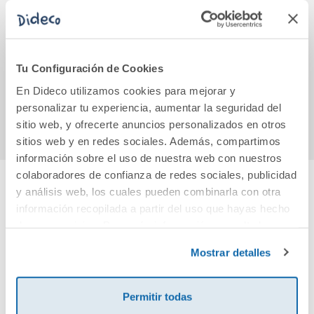
Biología y
El peligro de estar
Relig
Geología. 4
cuerda
2º 
Secundaria.
A
Revuela
Tu Configuración de Cookies
57,92€
11,95€
En Dideco utilizamos cookies para mejorar y
Comprar
Comprar
personalizar tu experiencia, aumentar la seguridad del
sitio web, y ofrecerte anuncios personalizados en otros
sitios web y en redes sociales. Además, compartimos
información sobre el uso de nuestra web con nuestros
colaboradores de confianza de redes sociales, publicidad
y análisis web, los cuales pueden combinarla con otra
Cuéntanos tu opinión
información recopilada a partir del uso que hayas hecho
de sus servicios. Para más información consulta la
Política de Cookies
¡Sé el primero en valorar este producto!
y la
Política de Privacidad
.
Mostrar detalles
Debes iniciar sesión para poder valorarlo
Permitir todas