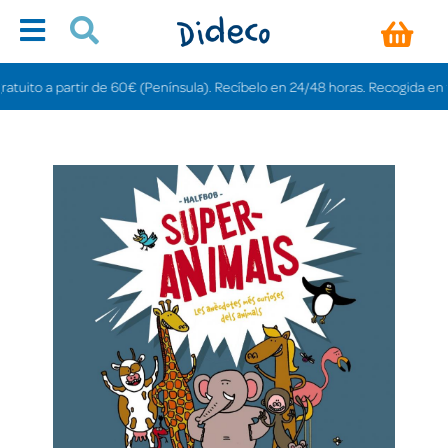
uito a partir de 60€ (Península). Recíbelo en 24/48 horas. Recogida en tien