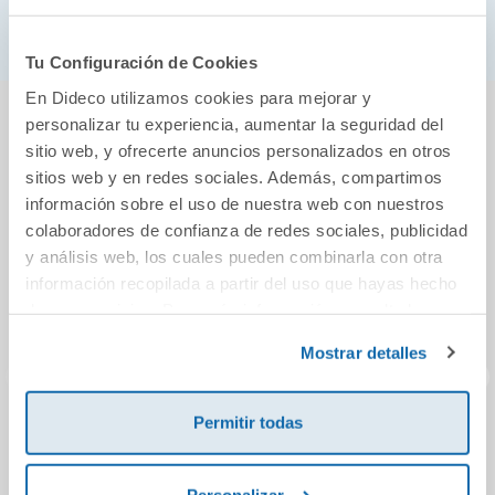
Perrock Holmes
Tu Configuración de Cookies
En Dideco utilizamos cookies para mejorar y
También podría gustarte...
personalizar tu experiencia, aumentar la seguridad del
sitio web, y ofrecerte anuncios personalizados en otros
sitios web y en redes sociales. Además, compartimos
información sobre el uso de nuestra web con nuestros
colaboradores de confianza de redes sociales, publicidad
y análisis web, los cuales pueden combinarla con otra
información recopilada a partir del uso que hayas hecho
de sus servicios. Para más información consulta la
Política de Cookies
y la
Política de Privacidad
.
Mostrar detalles
Permitir todas
La casa de pajarito
Cuentos
I
magnéticos: El
gato con botas
Personalizar