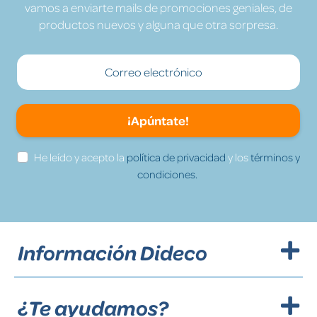
vamos a enviarte mails de promociones geniales, de
productos nuevos y alguna que otra sorpresa.
¡Apúntate!
He leído y acepto la
política de privacidad
y los
términos y
condiciones.
Información Dideco
¿Te ayudamos?