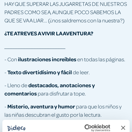
HAY QUE SUPERAR LAS JUGARRETAS DE NUESTROS
PADRES COMO SEA, AUNQUE POCO SABEMOS LA
QUE SE VA A LIAR... (¿nos saldremos con la nuestra?)
¿TE ATREVES A VIVIR LA AVENTURA?
_______________________
ilustraciones increíbles
- Con
en todas las páginas.
Texto divertidísimo y fácil
-
de leer.
destacados, anotaciones y
- Lleno de
comentarios
para disfrutar a tope.
Misterio, aventura y humor
-
para que los niños y
las niñas descubran el gusto por la lectura.
Escrito por Isaac Palmiola
-
, autor de la serie