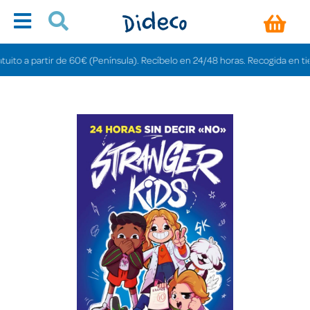
 a partir de 60€ (Península). Recíbelo en 24/48 horas. Recogida en tiendas 