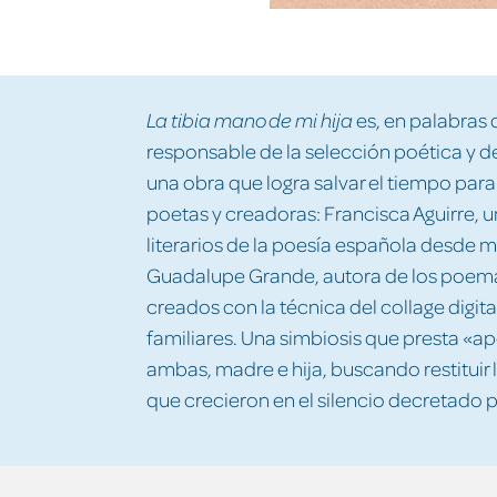
es, en palabras 
La tibia mano de mi hija
responsable de la selección poética y de
una obra que logra salvar el tiempo para
poetas y creadoras: Francisca Aguirre, 
literarios de la poesía española desde me
Guadalupe Grande, autora de los poem
creados con la técnica del collage digital
familiares. Una simbiosis que presta «
ambas, madre e hija, buscando restituir 
que crecieron en el silencio decretado 