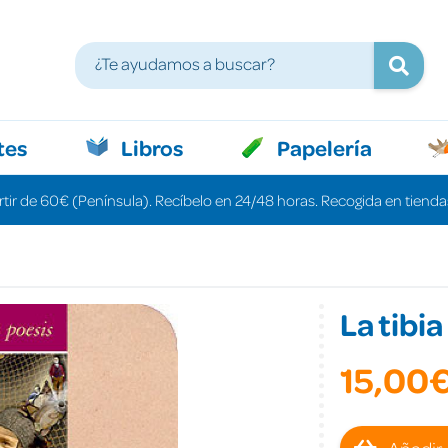
tes
Libros
Papelería
rtir de 60€ (Península). Recíbelo en 24/48 horas. Recogida en tiendas
La tibi
15,00
Añadir 