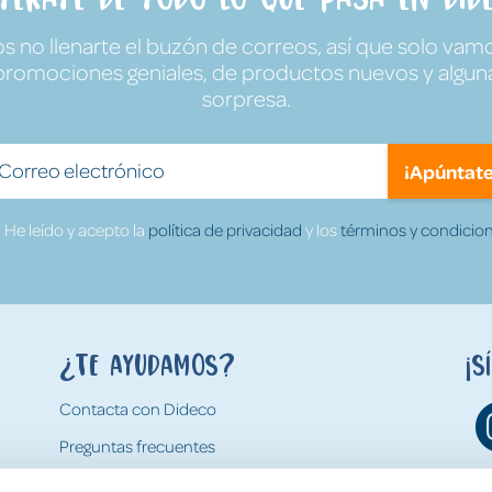
no llenarte el buzón de correos, así que solo vamo
promociones geniales, de productos nuevos y algun
sorpresa.
¡Apúntate
He leído y acepto la
política de privacidad
y los
términos y condicion
¿Te ayudamos?
¡S
Contacta con Dideco
Preguntas frecuentes
Formas de pago