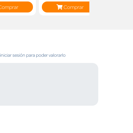
Comprar
Comprar
C
niciar sesión para poder valorarlo