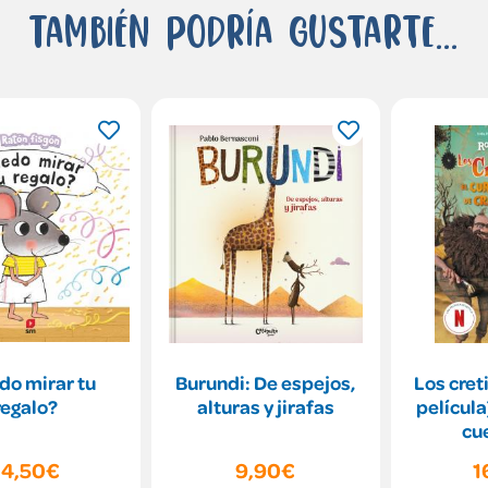
También podría gustarte...
do mirar tu
Burundi: De espejos,
Los cret
regalo?
alturas y jirafas
película
cu
Cret
14,50€
9,90€
1