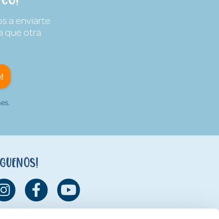
s a enviarte
a que otra
!
es.
íguenos!