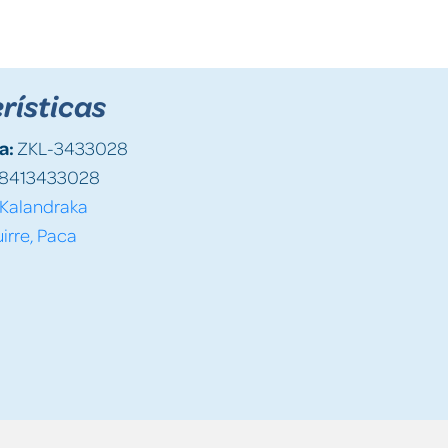
rísticas
a:
ZKL-3433028
8413433028
Kalandraka
irre, Paca