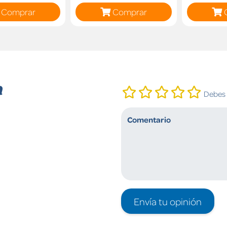
Comprar
Comprar
n
Debes i
Envía tu opinión