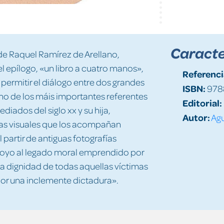
Caracte
de Raquel Ramírez de Arellano,
l epílogo, «un libro a cuatro manos»,
Referenci
 permitir el diálogo entre dos grandes
ISBN:
978
uno de los máis importantes referentes
Editorial:
diados del siglo xx y su hija,
Autor:
Agu
as visuales que los acompañan
 partir de antiguas fotografías
apoyo al legado moral emprendido por
la dignidad de todas aquellas víctimas
por una inclemente dictadura».