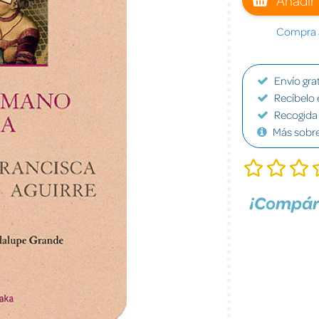
Compra a
Envío grat
Recíbelo 
Recogida 
Más sobr
¡Compár