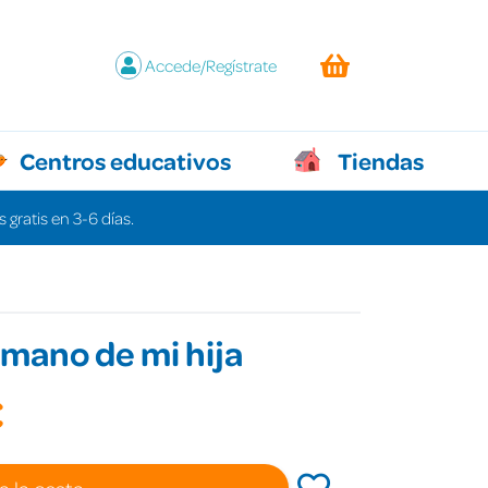
Accede/Regístrate
Centros educativos
Tiendas
 gratis en 3-6 días.
a mano de mi hija
€
a la cesta