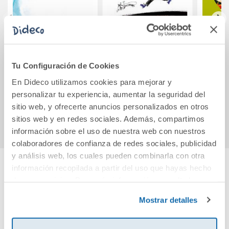
¡Qué frío!
Renata toca el
EL DA
piano, estudia
PUN
Tu Configuración de Cookies
inglés y etcétera,
CUE
etcétera, etcétera
En Dideco utilizamos cookies para mejorar y
6,90€
12,20€
personalizar tu experiencia, aumentar la seguridad del
sitio web, y ofrecerte anuncios personalizados en otros
Comprar
Comprar
sitios web y en redes sociales. Además, compartimos
información sobre el uso de nuestra web con nuestros
colaboradores de confianza de redes sociales, publicidad
y análisis web, los cuales pueden combinarla con otra
información recopilada a partir del uso que hayas hecho
Cuéntanos tu opinión
de sus servicios. Para más información consulta la
Política de Cookies
y la
Política de Privacidad
.
Mostrar detalles
¡Sé el primero en valorar este producto!