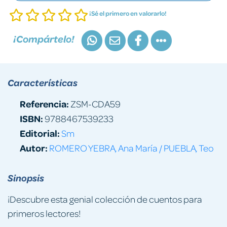
¡Sé el primero en valorarlo!
¡Compártelo!
Características
Referencia:
ZSM-CDA59
ISBN:
9788467539233
Editorial:
Sm
Autor:
ROMERO YEBRA, Ana María / PUEBLA, Teo
Sinopsis
¡Descubre esta genial colección de cuentos para
primeros lectores!