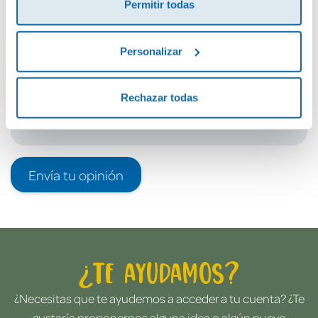
Permitir todas
Debes iniciar sesión para poder valorarlo
Personalizar
Rechazar todas
Envía tu opinión
¿Te ayudamos?
¿Necesitas que te ayudemos a acceder a tu cuenta? ¿Te
gustaría proponernos alguna idea o algún nuevo