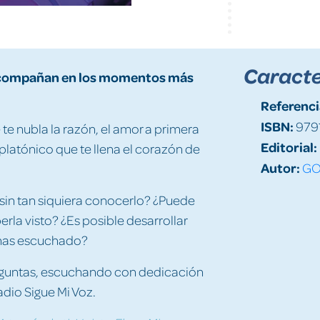
Caracte
 acompañan en los momentos más
Referenci
ISBN:
979
e nubla la razón, el amor a primera
Editorial:
 platónico que te llena el corazón de
Autor:
GO
sin tan siquiera conocerlo? ¿Puede
rla visto? ¿Es posible desarrollar
 has escuchado?
reguntas, escuchando con dedicación
adio Sigue Mi Voz.