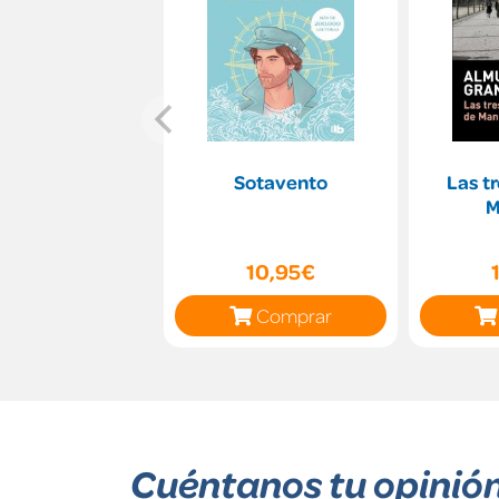
Sotavento
Las t
M
10,95€
Comprar
Cuéntanos tu opinió