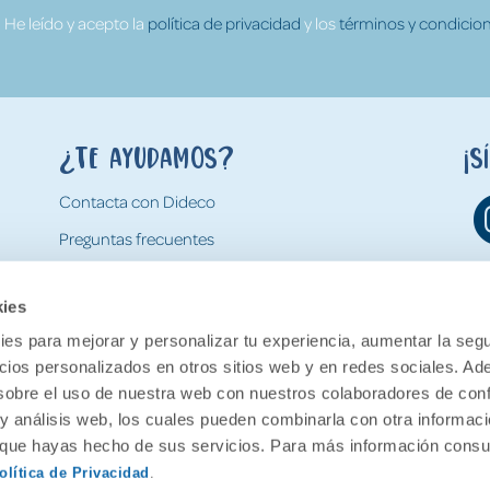
He leído y acepto la
política de privacidad
y los
términos y condicion
¿Te ayudamos?
¡S
Contacta con Dideco
Preguntas frecuentes
Formas de pago
kies
Gastos y condiciones de envío
es para mejorar y personalizar tu experiencia, aumentar la segu
Devoluciones
ncios personalizados en otros sitios web y en redes sociales. A
obre el uso de nuestra web con nuestros colaboradores de con
 y análisis web, los cuales pueden combinarla con otra informac
o que hayas hecho de sus servicios. Para más información consul
olítica de Privacidad
.