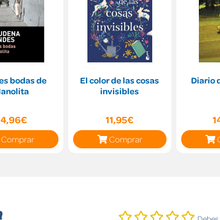
res bodas de
El color de las cosas
Diario 
anolita
invisibles
14,96€
11,95€
1
Comprar
Comprar
n
Debes i