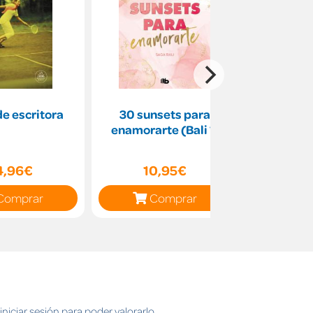
de escritora
30 sunsets para
La voz de 
enamorarte (Bali 1)
4,96€
10,95€
12
Comprar
Comprar
C
niciar sesión para poder valorarlo