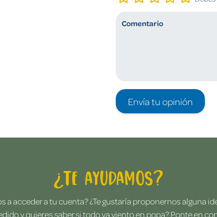
Envía tu opinión
¿Te ayudamos?
 a acceder a tu cuenta? ¿Te gustaría proponernos alguna i
edido y quieres saber si todo va viento en popa? Ponte en co