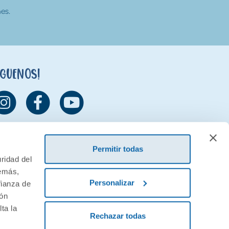
es.
íguenos!
Permitir todas
ridad del
demás,
Personalizar
fianza de
ión
ta la
Rechazar todas