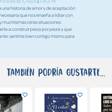
,
y
A través de ti
Heist
Fleur. Mi
ma una historia de amor y de aceptación
ecesaria que nos enseña a lidiar con
l y muchísimas otras situaciones
verte a construir pieza por pieza y que
ante: sentirte bien contigo mismo para
También podría gustarte...