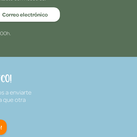
Correo electrónico
:00h.
co!
s a enviarte
a que otra
!