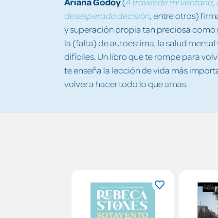
Ariana Godoy
(
,
A través de mi ventana
, entre otros) fir
desesperada decisión
y superación propia tan preciosa como n
la (falta) de autoestima, la salud menta
difíciles. Un libro que te rompe para vol
te enseña la lección de vida más import
volver a hacer todo lo que amas.