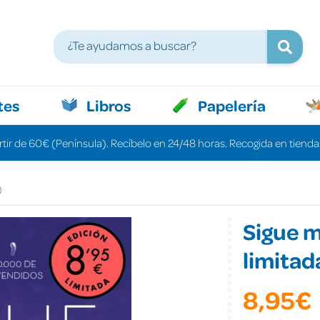
tes
Libros
Papelería
rtir de 60€ (Península). Recíbelo en 24/48 horas. Recogida en tiendas
)
Sigue m
limitad
8,95€