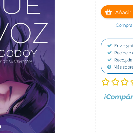
Añadir 
Compra a
Envío grat
Recíbelo 
Recogida 
Más sobr
¡Compár