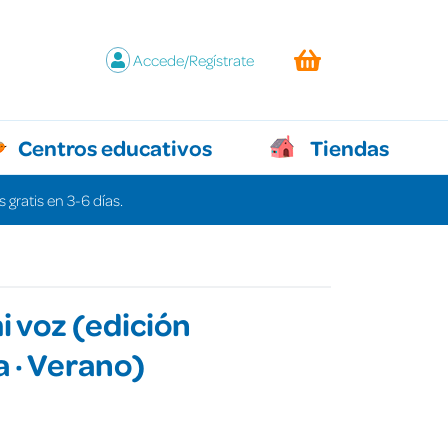
Accede/Regístrate
Centros educativos
Tiendas
 gratis en 3-6 días.
i voz (edición
a · Verano)