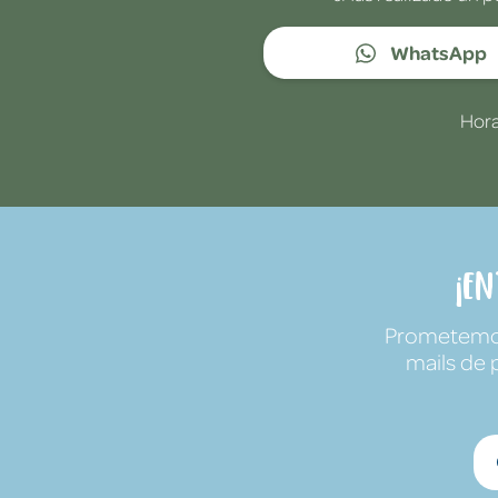
WhatsApp
Hora
¡E
Prometemos 
mails de 