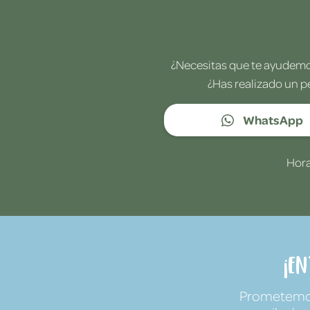
¿Necesitas que te ayudemos
¿Has realizado un p
WhatsApp
Hora
¡E
Prometemos 