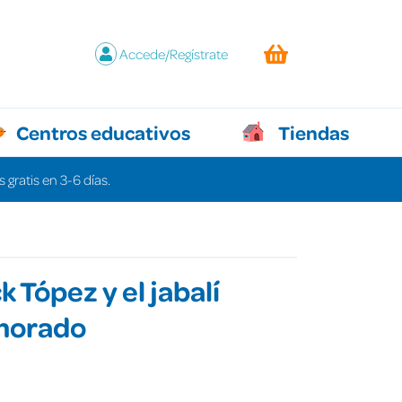
Accede/Regístrate
Centros educativos
Tiendas
 gratis en 3-6 días.
k Tópez y el jabalí
morado
€