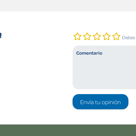
n
Debes i
Envía tu opinión