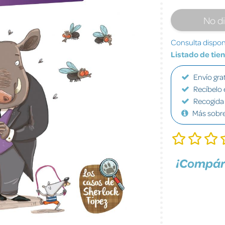
No d
Consulta disponi
Listado de tie
Envío grat
Recíbelo 
Recogida 
Más sobr
¡Compár