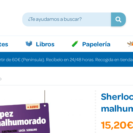
tes
Libros
Papelería
rtir de 60€ (Península). Recíbelo en 24/48 horas. Recogida en tiendas
o
Sherloc
malhu
15,20