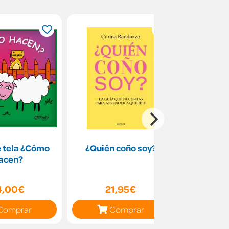
e tela ¿Cómo
¿Quién coño soy?
Minilibros
acen?
4,00€
21,95€
11
Comprar
Comprar
C