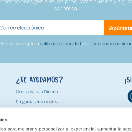
promociones geniales, de productos nuevos y algun
sorpresa.
¡Apúntate
He leído y acepto la
política de privacidad
y los
términos y condicion
¿Te ayudamos?
¡S
Contacta con Dideco
Preguntas frecuentes
Formas de pago
kies
Gastos y condiciones de envío
es para mejorar y personalizar tu experiencia, aumentar la segu
Devoluciones