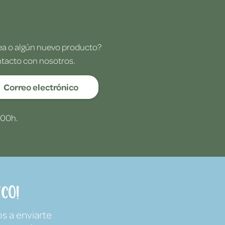
dea o algún nuevo producto?
ntacto con nosotros.
Correo electrónico
:00h.
co!
s a enviarte