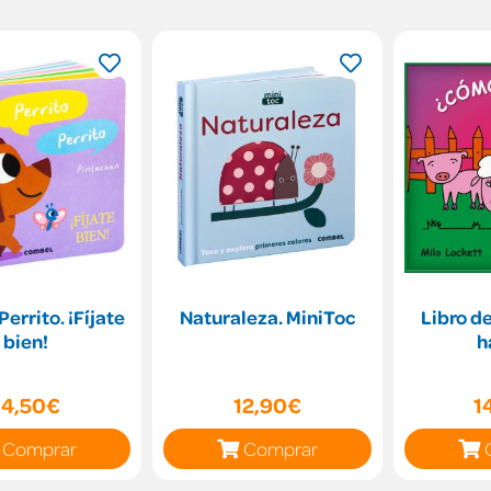
Perrito. ¡Fíjate
Naturaleza. MiniToc
Libro d
bien!
h
14,50€
12,90€
1
Comprar
Comprar