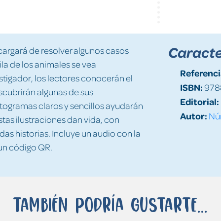
Caracte
ncargará de resolver algunos casos
la de los animales se vea
Referenci
stigador, los lectores conocerán el
ISBN:
978
scubrirán algunas de sus
Editorial:
ctogramas claros y sencillos ayudarán
Autor:
Nú
stas ilustraciones dan vida, con
idas historias. Incluye un audio con la
 un código QR.
También podría gustarte...