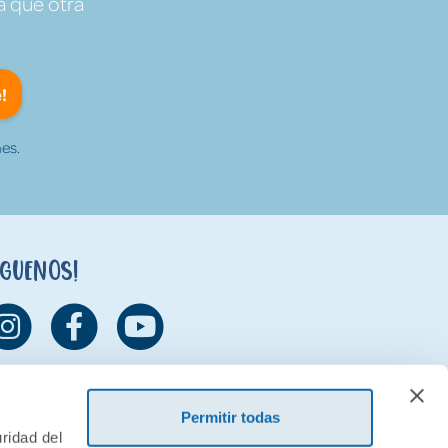
a que otra
!
es.
íguenos!
Permitir todas
ridad del