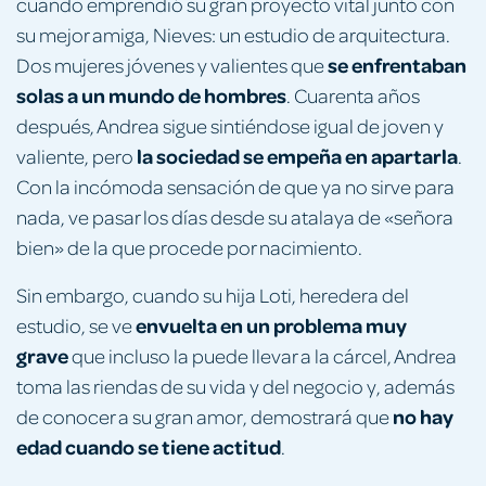
cuando emprendió su gran proyecto vital junto con
su mejor amiga, Nieves: un estudio de arquitectura.
se enfrentaban
Dos mujeres jóvenes y valientes que
solas a un mundo de hombres
. Cuarenta años
después, Andrea sigue sintiéndose igual de joven y
la sociedad se empeña en apartarla
valiente, pero
.
Con la incómoda sensación de que ya no sirve para
nada, ve pasar los días desde su atalaya de «señora
bien» de la que procede por nacimiento.
Sin embargo, cuando su hija Loti, heredera del
envuelta en un problema muy
estudio, se ve
grave
que incluso la puede llevar a la cárcel, Andrea
toma las riendas de su vida y del negocio y, además
no hay
de conocer a su gran amor, demostrará que
edad cuando se tiene actitud
.