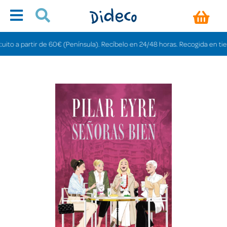
 a partir de 60€ (Península). Recíbelo en 24/48 horas. Recogida en tiendas 