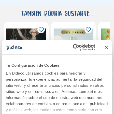
También podría gustarte...
Tu Configuración de Cookies
En Dideco utilizamos cookies para mejorar y
personalizar tu experiencia, aumentar la seguridad del
sitio web, y ofrecerte anuncios personalizados en otros
Hijos dorados
El latido de la
El ma
sitios web y en redes sociales. Además, compartimos
tierra
Wi
información sobre el uso de nuestra web con nuestros
Tier
colaboradores de confianza de redes sociales, publicidad
13,95€
12,95€
y análisis web, los cuales pueden combinarla con otra