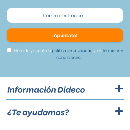
¡Apúntate!
He leído y acepto la
política de privacidad
y los
términos y
condiciones.
Información Dideco
¿Te ayudamos?