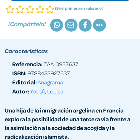
¡Sé el primero en valorarlo!
¡Compártelo!
Características
Referencia:
ZAA-3927637
ISBN:
9788433927637
Editorial:
Anagrama
Autor:
Yousfi, Louisa
Una hija de la inmigración argelina en Francia
explora la posibilidad de una tercera vía frente a
la asimilación a la sociedad de acogida y la
radicalización islamista.