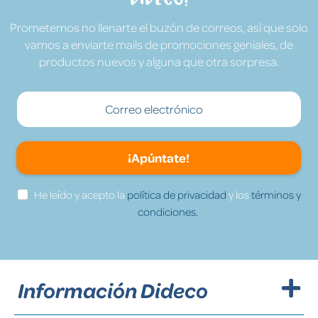
Prometemos no llenarte el buzón de correos, así que solo
vamos a enviarte mails de promociones geniales, de
productos nuevos y alguna que otra sorpresa.
¡Apúntate!
He leído y acepto la
política de privacidad
y los
términos y
condiciones.
Información Dideco