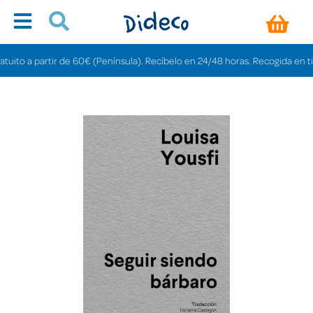
o a partir de 60€ (Península). Recíbelo en 24/48 horas. Recogida en tiendas