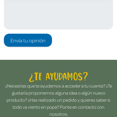
Envía tu opinión
¿Te ayudamos?
¿Necesitas que te ayudemos a acceder a tu cuenta? ¿Te
gustaría proponernos alguna idea o algún nuevo
producto? ¿Has realizado un pedido y quieres saber si
todo va viento en popa? Ponte en contacto con
nosotros.