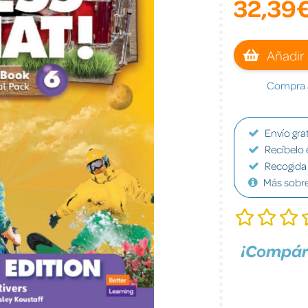
32,39
Añadir 
Compra a
Envío grat
Recíbelo 
Recogida 
Más sobr
¡Compár