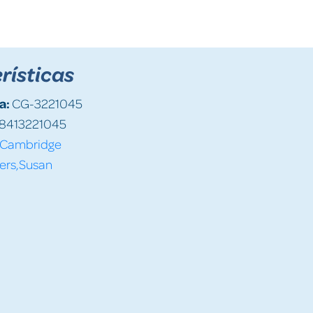
rísticas
a:
CG-3221045
8413221045
Cambridge
ers,Susan