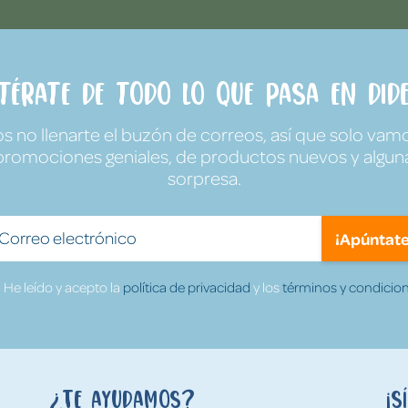
ntérate de todo lo que pasa en Dide
no llenarte el buzón de correos, así que solo vamo
promociones geniales, de productos nuevos y algun
sorpresa.
¡Apúntate
He leído y acepto la
política de privacidad
y los
términos y condicion
¿Te ayudamos?
¡S