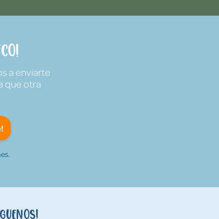
co!
s a enviarte
a que otra
!
es.
íguenos!