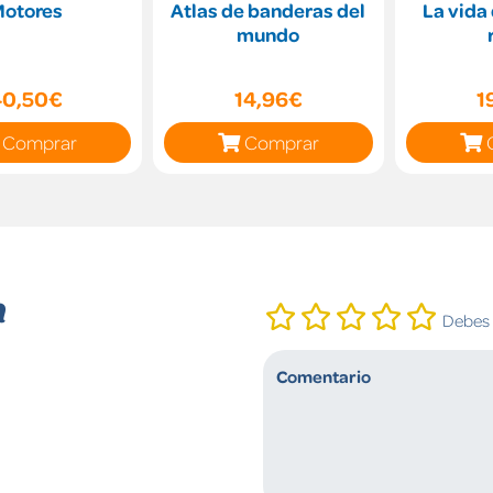
Motores
Atlas de banderas del
La vida
mundo
40,50€
14,96€
1
Comprar
Comprar
n
Debes i