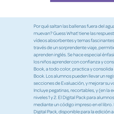
Por qué saltan las ballenas fuera del a
muevan? Guess What! tiene las respuesta
vídeos absorbentes y temas fascinantes,
través de un sorprendente viaje, permit
aprenden inglés. Se hace especial énfasi
los niños aprender con confianza y conse
Book, a todo color, practica y consolida 
Book. Los alumnos pueden llevar un regi
secciones de Evaluación, y mejorar su v
Incluye pegatinas, recortables, y (en la e
niveles 1 y 2. El Digital Pack para alum
mediante un código impreso en el libro.
Digital Pack, disponible para la edición a