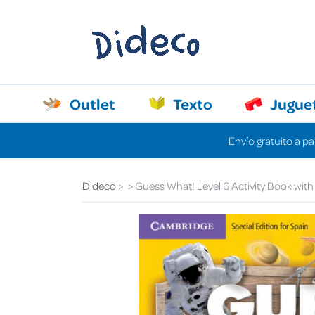
Outlet
Texto
Jugue
Envío gratuito a pa
Dideco
Guess What! Level 6 Activity Book with