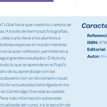
Caracte
gua? ¿Qué hace que nuestros cuerpos se
s. A través de hermosas fotografías,
Referenci
 este curso lleva a los alumnos a
ISBN:
978
iéndoles explorar el mundo mientras
Editorial:
s en la auto-reflexión, permitiendo a
Autor:
Riv
guir grandes resultados. El Activity
todo lo que se aprende en el Pupil's
stro de su aprendizaje con las
ocabulario con un diccionario visual.
dición actualizada) letra ligada en los
nos en Cambridge One está accesible
 Para más información sobre este
ctualizada del curso, ir a la sección de