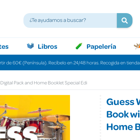
tes
Libros
Papelería
rtir de 60€ (Península). Recíbelo en 24/48 horas. Recogida en tiendas
 Digital Pack and Home Booklet Special Edi
Guess W
Book wi
Home Bo