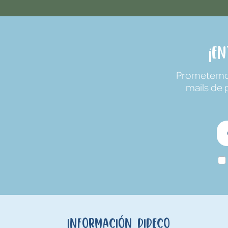
¡E
Prometemos 
mails de 
Información Dideco