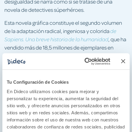
desigualdad se narra como si se tratase de una
novela de detectives súperhéroes.
Esta novela gráfica constituye el segundo volumen
de la adaptación radical, ingeniosa y colorida
de
, que ha
Sapiens. Una breve historia de la humanidad
vendido más de 18,5 millones de ejemplares en
sesenta idiomas.
puede
Los pilares de la civilización
leerse como continuación del primer volumen o de
forma independiente, y pretende entretener a
nuevos lectores y contribuir a explorar las formas en
Tu Configuración de Cookies
que la biología y la historia nos han definido y nos han
En Dideco utilizamos cookies para mejorar y
ayudado a comprender lo que significa ser
personalizar tu experiencia, aumentar la seguridad del
«humano».
sitio web, y ofrecerte anuncios personalizados en otros
sitios web y en redes sociales. Además, compartimos
Si quieres averiguar por qué estamos todos
información sobre el uso de nuestra web con nuestros
atrapados en los sueños de nuestros ancestros, este
colaboradores de confianza de redes sociales, publicidad