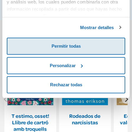
es tu libro ideal.
y análisis web, los cuales pueden combinarla con otra
información recopilada a partir del uso que hayas hecho
de sus servicios. Para más información consulta la
Política de Cookies
y la
Política de Privacidad
.
También podría gustarte...
Mostrar detalles
Permitir todas
Personalizar
Rechazar todas
T estimo, osset!
Rodeados de
Edu
Llibre de cartró
narcisistas
valor
amb troquells