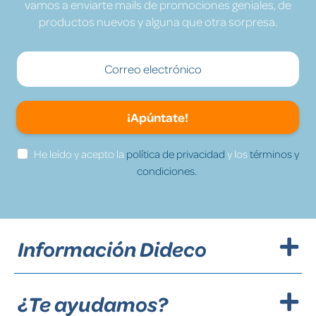
vamos a enviarte mails de promociones geniales, de
productos nuevos y alguna que otra sorpresa.
¡Apúntate!
He leído y acepto la
política de privacidad
y los
términos y
condiciones.
Información Dideco
¿Te ayudamos?