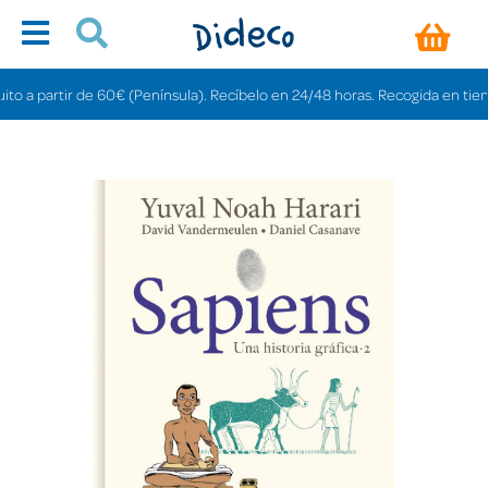
a partir de 60€ (Península). Recíbelo en 24/48 horas. Recogida en tiendas gr