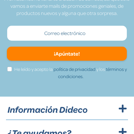
vamos a enviarte mails de promociones geniales, de
productos nuevos y alguna que otra sorpresa.
¡Apúntate!
He leído y acepto la
política de privacidad
y los
términos y
condiciones.
Información Dideco
¿Te ayudamos?