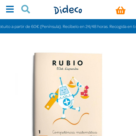
ito a partir de 60€ (Península). Recíbelo en 24/48 horas. Recogida en tienda