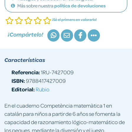
Más sobre nuestra
política de devoluciones
¡Sé el primero en valorarlo!
¡Compártelo!
Características
Referencia:
1RU-7427009
ISBN:
9788417427009
Editorial:
Rubio
En el cuaderno Competència matemàtica 1 en
catalán para niños a partir de 6 años se fomenta la
capacidad de razonamiento lógico-matemático de
los peques, mediante la diversión y el juego.