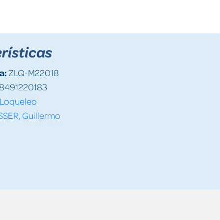
rísticas
a:
ZLQ-M22018
8491220183
Loqueleo
SSER, Guillermo