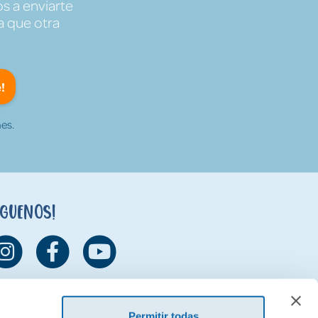
s a enviarte
a que otra
!
es.
íguenos!
Permitir todas