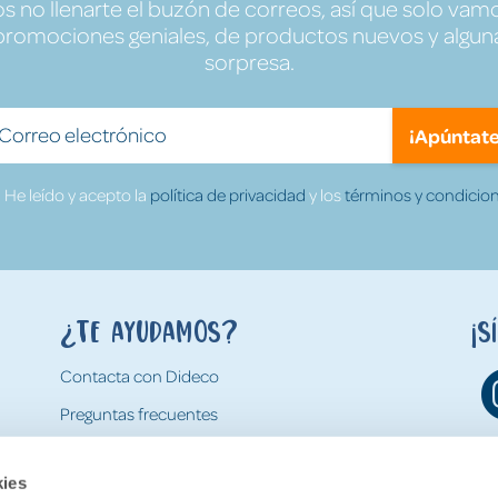
no llenarte el buzón de correos, así que solo vamo
promociones geniales, de productos nuevos y algun
sorpresa.
¡Apúntate
He leído y acepto la
política de privacidad
y los
términos y condicion
¿Te ayudamos?
¡S
Contacta con Dideco
Preguntas frecuentes
Formas de pago
kies
Gastos y condiciones de envío