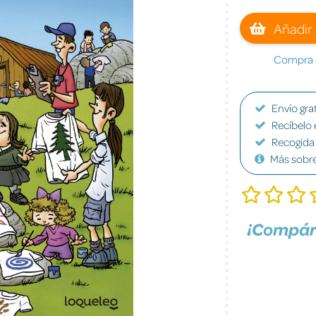
Añadir 
Compra a
Envío grat
Recíbelo 
Recogida 
Más sobr
¡Compár