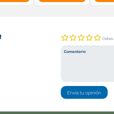
n
Debes i
Envía tu opinión