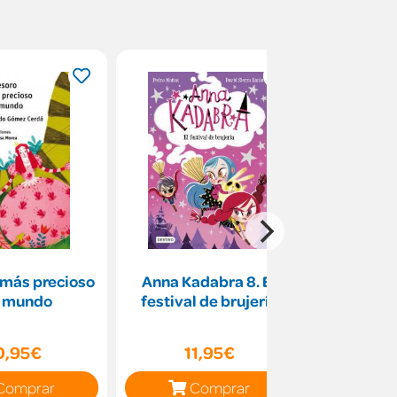
 más precioso
Anna Kadabra 8. El
Caballos 
l mundo
festival de brujería
0,95€
11,95€
10
Comprar
Comprar
C