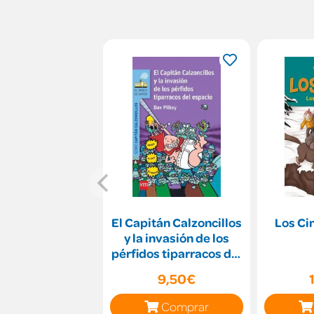
El Capitán Calzoncillos
Los Cin
y la invasión de los
pérfidos tiparracos del
espacio
9,50€
Comprar