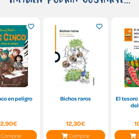
co en peligro
Bichos raros
El tesoro
de
12,90€
12,30€
1
Comprar
Comprar