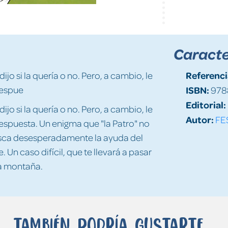
Caracte
Referenci
ijo si la quería o no. Pero, a cambio, le
respue
ISBN:
978
Editorial:
ijo si la quería o no. Pero, a cambio, le
Autor:
FE
respuesta. Un enigma que "la Patro" no
busca desesperadamente la ayuda del
 Un caso difícil, que te llevará a pasar
la montaña.
También podría gustarte...