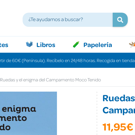
tes
Libros
Papelería
rtir de 60€ (Península). Recíbelo en 24/48 horas. Recogida en tiendas
Ruedas y el enigma del Campamento Moco Tenido
Ruedas 
Campam
11,95€