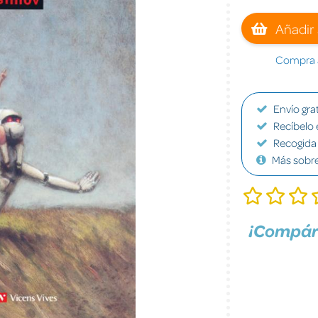
Añadir 
Compra a
Envío grat
Recíbelo 
Recogida 
Más sobr
¡Compár