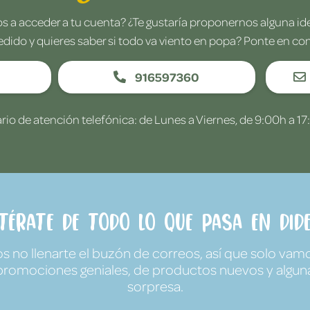
 a acceder a tu cuenta? ¿Te gustaría proponernos alguna i
edido y quieres saber si todo va viento en popa? Ponte en co
916597360
rio de atención telefónica: de Lunes a Viernes, de 9:00h a 17
ntérate de todo lo que pasa en Dide
no llenarte el buzón de correos, así que solo vamo
promociones geniales, de productos nuevos y algun
sorpresa.