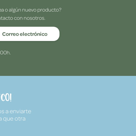
dea o algún nuevo producto?
ntacto con nosotros.
Correo electrónico
:00h.
co!
s a enviarte
a que otra