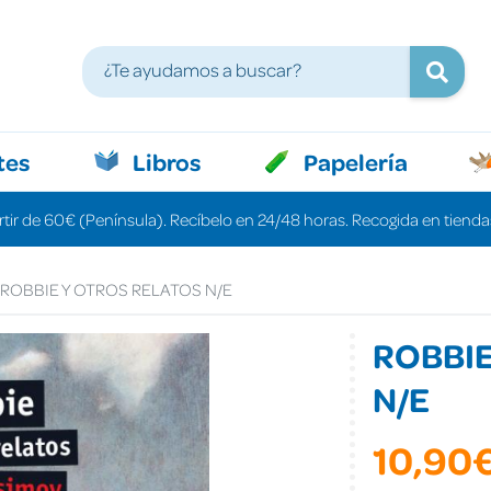
tes
Libros
Papelería
rtir de 60€ (Península). Recíbelo en 24/48 horas. Recogida en tiendas
ROBBIE Y OTROS RELATOS N/E
ROBBIE
N/E
10,90