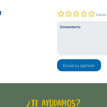
n
Debes i
Envía tu opinión
¿Te ayudamos?