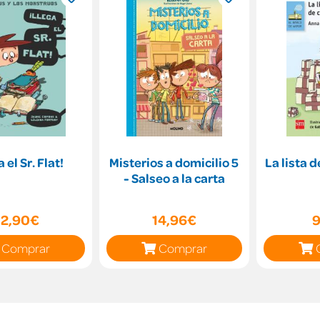
 el Sr. Flat!
Misterios a domicilio 5
La lista 
- Salseo a la carta
12,90€
14,96€
9
Comprar
Comprar