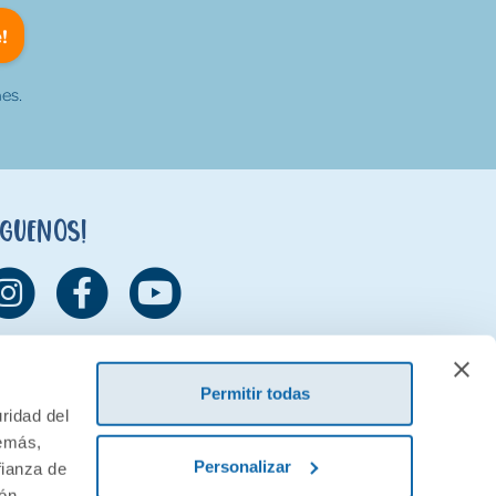
!
es.
íguenos!
Permitir todas
ridad del
demás,
Personalizar
fianza de
ión