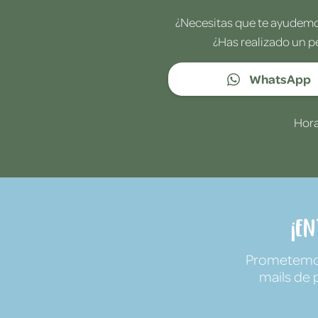
¿Necesitas que te ayudemos
¿Has realizado un p
WhatsApp
Hora
¡E
Prometemos 
mails de 