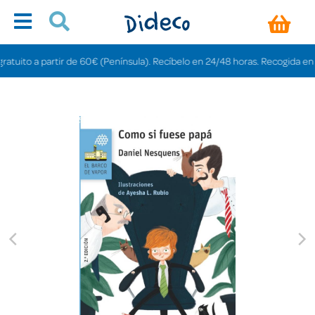
ito a partir de 60€ (Península). Recíbelo en 24/48 horas. Recogida en tiend