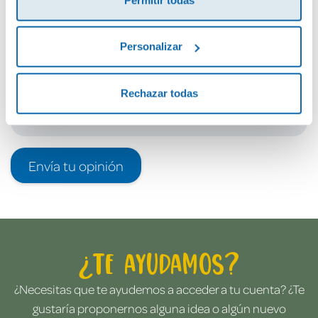
Debes iniciar sesión para poder valorarlo
Personalizar
Rechazar todas
Envía tu opinión
¿Te ayudamos?
¿Necesitas que te ayudemos a acceder a tu cuenta? ¿Te
gustaría proponernos alguna idea o algún nuevo