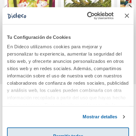
El idioma de las
Días con Sapo y
Coraz
lentejas
Sepo
Tu Configuración de Cookies
En Dideco utilizamos cookies para mejorar y
10,95€
11,15€
personalizar tu experiencia, aumentar la seguridad del
Comprar
Comprar
sitio web, y ofrecerte anuncios personalizados en otros
sitios web y en redes sociales. Además, compartimos
información sobre el uso de nuestra web con nuestros
colaboradores de confianza de redes sociales, publicidad
y análisis web, los cuales pueden combinarla con otra
información recopilada a partir del uso que hayas hecho
Cuéntanos tu opinión
de sus servicios. Para más información consulta la
Política de Cookies
y la
Política de Privacidad
.
Mostrar detalles
¡Sé el primero en valorar este producto!
Permitir todas