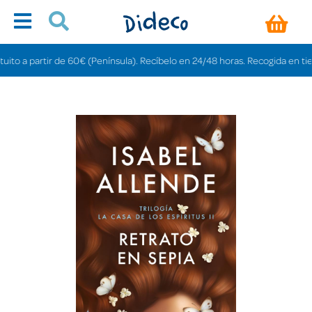
 a partir de 60€ (Península). Recíbelo en 24/48 horas. Recogida en tiendas 