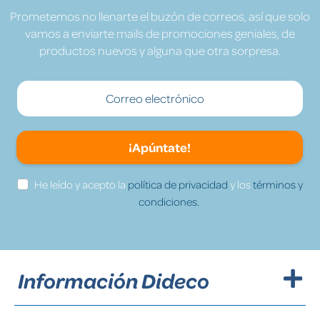
Prometemos no llenarte el buzón de correos, así que solo
vamos a enviarte mails de promociones geniales, de
productos nuevos y alguna que otra sorpresa.
¡Apúntate!
He leído y acepto la
política de privacidad
y los
términos y
condiciones.
Información Dideco