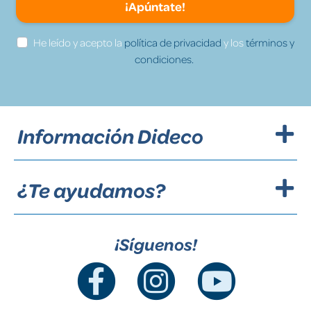
¡Apúntate!
He leído y acepto la
política de privacidad
y los
términos y
condiciones.
Información Dideco
¿Te ayudamos?
¡Síguenos!