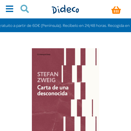
uito a partir de 60€ (Península). Recíbelo en 24/48 horas. Recogida en tien