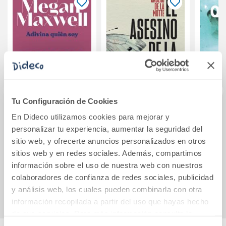
Tu Configuración de Cookies
En Dideco utilizamos cookies para mejorar y
Adivina quién soy
El asesino de la
Quéda
montaña (Unidad
(Te 
personalizar tu experiencia, aumentar la seguridad del
de Casos Perdidos,
sitio web, y ofrecerte anuncios personalizados en otros
1)
sitios web y en redes sociales. Además, compartimos
9,95€
12,95€
información sobre el uso de nuestra web con nuestros
colaboradores de confianza de redes sociales, publicidad
Comprar
Comprar
y análisis web, los cuales pueden combinarla con otra
información recopilada a partir del uso que hayas hecho
de sus servicios. Para más información consulta la
Política de Cookies