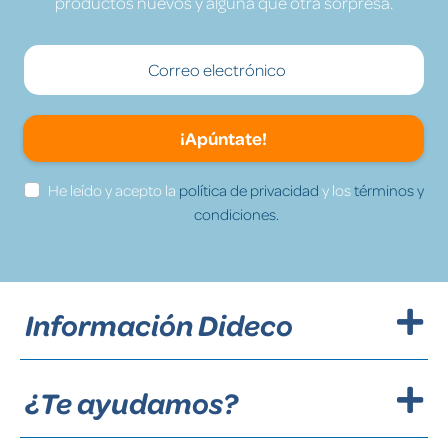
productos nuevos y alguna que otra sorpresa.
¡Apúntate!
He leído y acepto la
política de privacidad
y los
términos y
condiciones.
Información Dideco
¿Te ayudamos?