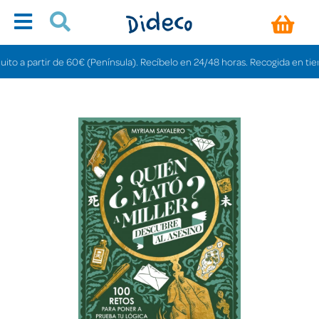
o a partir de 60€ (Península). Recíbelo en 24/48 horas. Recogida en tiendas