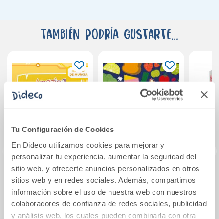
También podría gustarte...
Tu Configuración de Cookies
En Dideco utilizamos cookies para mejorar y
personalizar tu experiencia, aumentar la seguridad del
sitio web, y ofrecerte anuncios personalizados en otros
AMAZING
Projecte: Al punt.
¿Som
sitios web y en redes sociales. Además, compartimos
JOURNEY 6 STD
Què mengem hui?
pe
información sobre el uso de nuestra web con nuestros
REGION MURCIA
Nivell 1
colaboradores de confianza de redes sociales, publicidad
y análisis web, los cuales pueden combinarla con otra
26,16€
24,50€