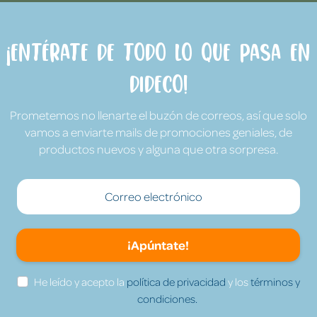
¡Entérate de todo lo que pasa en
Dideco!
Prometemos no llenarte el buzón de correos, así que solo
vamos a enviarte mails de promociones geniales, de
productos nuevos y alguna que otra sorpresa.
¡Apúntate!
He leído y acepto la
política de privacidad
y los
términos y
condiciones.