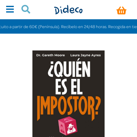
 a partir de 60€ (Península). Recíbelo en 24/48 horas. Recogida en tiendas 