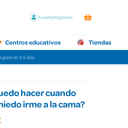
Accede/Regístrate
Centros educativos
Tiendas
 gratis en 3-6 días.
uedo hacer cuando
iedo irme a la cama?
€