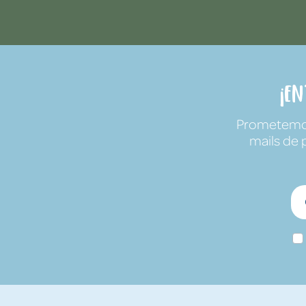
¡E
Prometemos 
mails de 