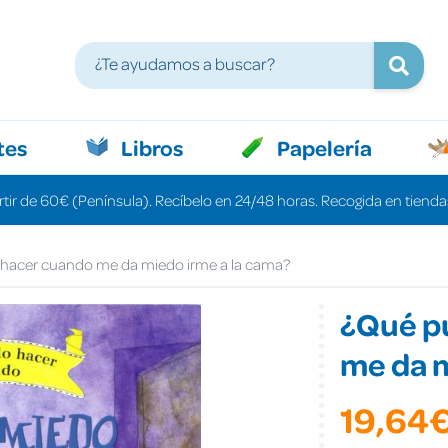
tes
Libros
Papelería
rtir de 60€ (Península). Recíbelo en 24/48 horas. Recogida en tiendas
hacer cuando me da miedo irme a la cama?
¿Qué p
me da m
19,64