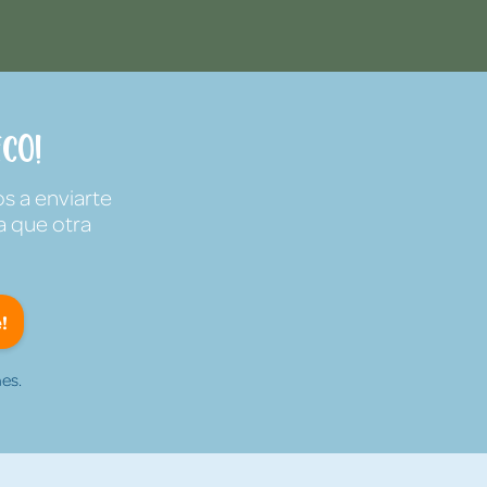
co!
s a enviarte
a que otra
!
es.