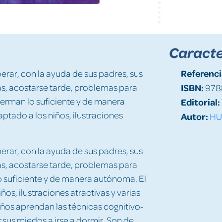
Caracte
Referenci
uperar, con la ayuda de sus padres, sus
as, acostarse tarde, problemas para
ISBN:
978
uerman lo suficiente y de manera
Editorial:
aptado a los niños, ilustraciones
Autor:
HU
uperar, con la ayuda de sus padres, sus
as, acostarse tarde, problemas para
lo suficiente y de manera autónoma. El
iños, ilustraciones atractivas y varias
ños aprendan las técnicas cognitivo-
 sus miedos a irse a dormir. Son de