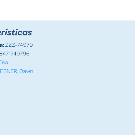
rísticas
a:
ZZZ-74979
8471749796
Tea
EBNER, Dawn