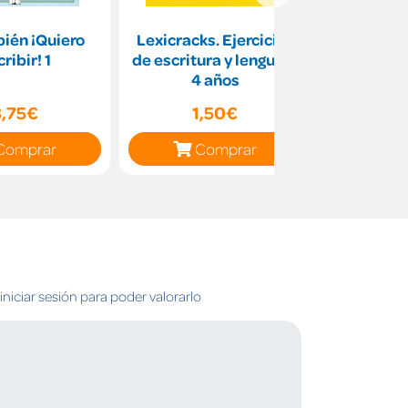
ién ¡Quiero
Lexicracks. Ejercicios
Davi
ribir! 1
de escritura y lenguaje
camp
4 años
8,75€
1,50€
19
Comprar
Comprar
C
niciar sesión para poder valorarlo