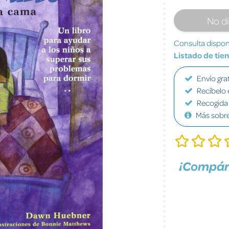
No d
Consulta disponi
Listado de tie
Envío grat
Recíbelo 
Recogida 
Más sobr
¡Compár