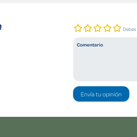
n
Debes i
Envía tu opinión