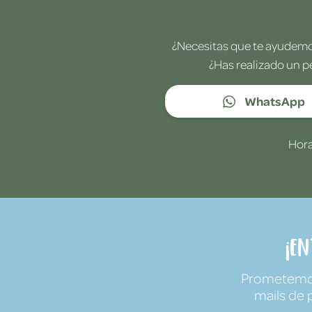
¿Necesitas que te ayudemos
¿Has realizado un p
WhatsApp
Hora
¡E
Prometemos 
mails de 