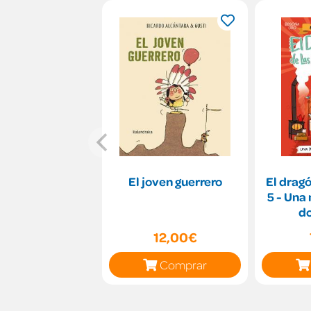
El joven guerrero
El dragó
5 - Un
d
12,00€
Comprar