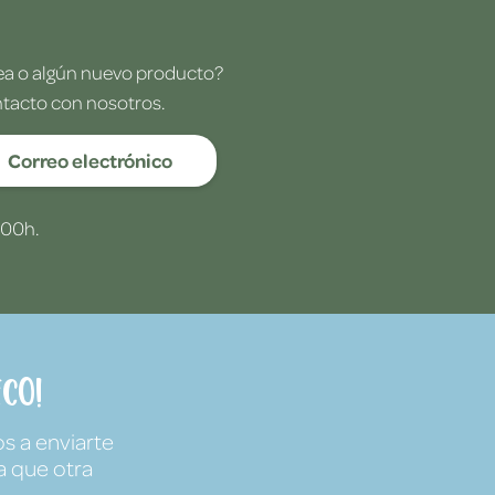
dea o algún nuevo producto?
ntacto con nosotros.
Correo electrónico
:00h.
co!
s a enviarte
a que otra