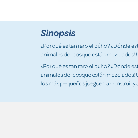
Sinopsis
¿Por qué es tan raro el búho? ¿Dónde está
animales del bosque están mezclados! U
¿Por qué es tan raro el búho? ¿Dónde está
animales del bosque están mezclados! U
los más pequeños jueguen a construir y 