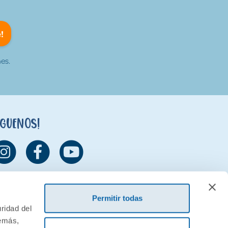
!
es.
íguenos!
Permitir todas
ridad del
demás,