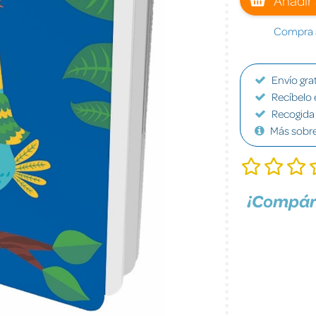
Compra a
Envío grat
Recíbelo 
Recogida 
Más sobr
¡Compár