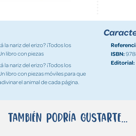
Caracte
Referenci
 la nariz del erizo? ¡Todos los
n libro con piezas
ISBN:
978
Editorial:
 la nariz del erizo? ¡Todos los
n libro con piezas móviles para que
adivinar el animal de cada página.
También podría gustarte...