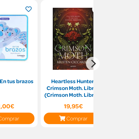
En tus brazos
Heartless Hunter.
Burundi
Crimson Moth. Libro 1
v
(Crimson Moth. Libro 1)
1,00€
19,95€
11
Comprar
Comprar
C