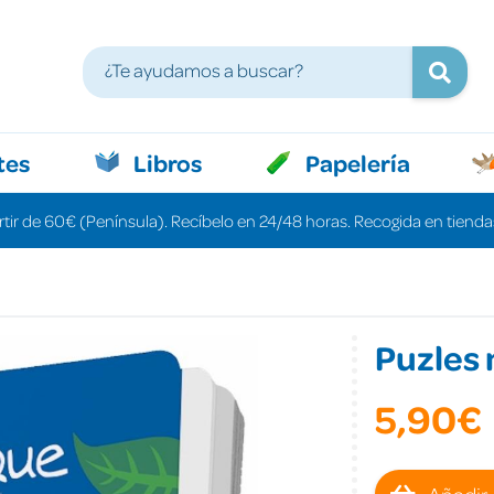
tes
Libros
Papelería
rtir de 60€ (Península). Recíbelo en 24/48 horas. Recogida en tiendas
Puzles 
5,90€
Añadir 