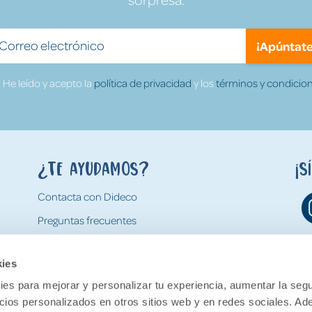
¡Apúntate
He leído y acepto la
política de privacidad
y los
términos y condicion
¿Te ayudamos?
¡S
Contacta con Dideco
Preguntas frecuentes
Formas de pago
kies
Gastos y condiciones de envío
es para mejorar y personalizar tu experiencia, aumentar la segu
Devoluciones
ncios personalizados en otros sitios web y en redes sociales. A