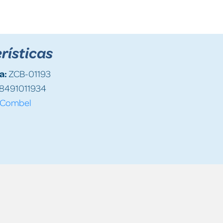
rísticas
a:
ZCB-01193
8491011934
Combel