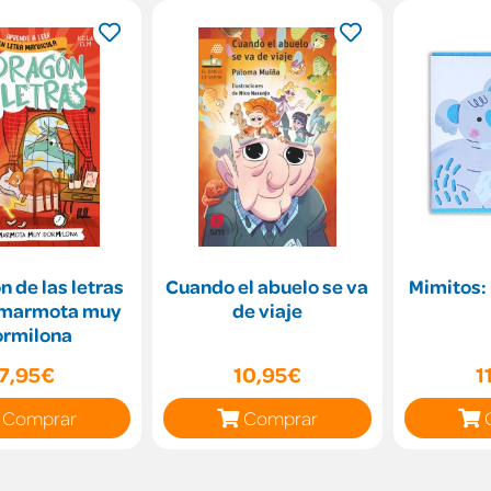
n de las letras
Cuando el abuelo se va
Mimitos: 
a marmota muy
de viaje
ormilona
7,95€
10,95€
1
Comprar
Comprar