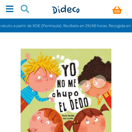
ito a partir de 60€ (Península). Recíbelo en 24/48 horas. Recogida en tienda