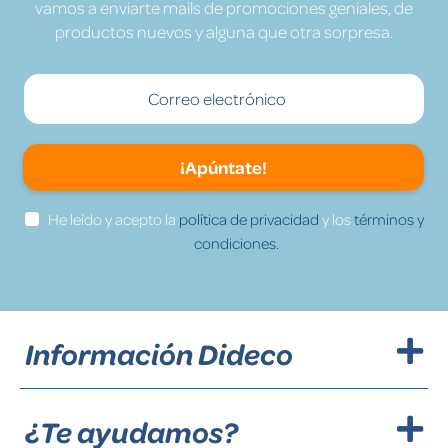
vamos a enviarte mails de promociones geniales, de
productos nuevos y alguna que otra sorpresa.
¡Apúntate!
He leído y acepto la
política de privacidad
y los
términos y
condiciones.
Información Dideco
¿Te ayudamos?