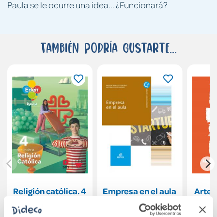
Paula se le ocurre una idea... ¿Funcionará?
También podría gustarte...
Religión católica. 4
Empresa en el aula
Arte 
Secundaria. Edén.
Revuela