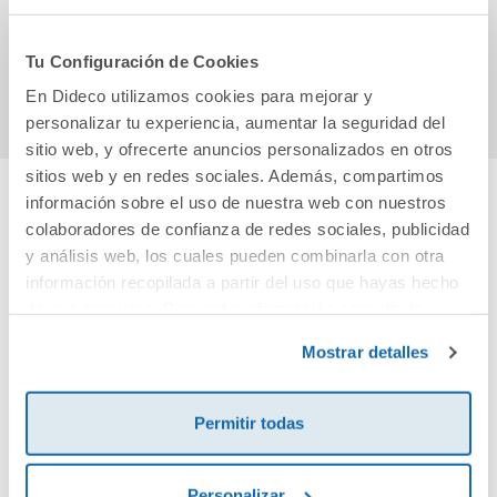
45,23€
36,50€
Tu Configuración de Cookies
Comprar
Comprar
En Dideco utilizamos cookies para mejorar y
personalizar tu experiencia, aumentar la seguridad del
sitio web, y ofrecerte anuncios personalizados en otros
sitios web y en redes sociales. Además, compartimos
información sobre el uso de nuestra web con nuestros
Cuéntanos tu opinión
colaboradores de confianza de redes sociales, publicidad
y análisis web, los cuales pueden combinarla con otra
información recopilada a partir del uso que hayas hecho
¡Sé el primero en valorar este producto!
de sus servicios. Para más información consulta la
Política de Cookies
y la
Política de Privacidad
.
Mostrar detalles
Debes iniciar sesión para poder valorarlo
Permitir todas
Personalizar