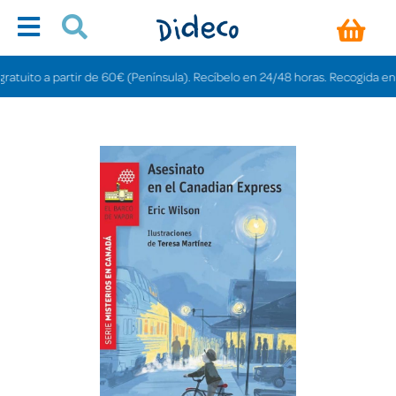
ito a partir de 60€ (Península). Recíbelo en 24/48 horas. Recogida en tiend