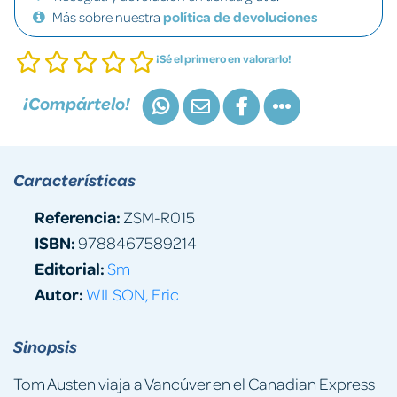
Más sobre nuestra
política de devoluciones
¡Sé el primero en valorarlo!
¡Compártelo!
Características
Referencia:
ZSM-R015
ISBN:
9788467589214
Editorial:
Sm
Autor:
WILSON, Eric
Sinopsis
Tom Austen viaja a Vancúver en el Canadian Express