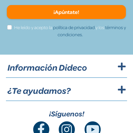
¡Apúntate!
He leído y acepto la
política de privacidad
y los
términos y
condiciones.
Información Dideco
¿Te ayudamos?
¡Síguenos!