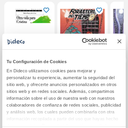
Tu Configuración de Cookies
En Dideco utilizamos cookies para mejorar y
Otra vida para
Los Forasteros del
Los rí
personalizar tu experiencia, aumentar la seguridad del
Cristina
Tiempo 2: La
sitio web, y ofrecerte anuncios personalizados en otros
aventura de los
sitios web y en redes sociales. Además, compartimos
Balbuena y el
13,50€
12,95€
información sobre el uso de nuestra web con nuestros
último caballero
colaboradores de confianza de redes sociales, publicidad
Comprar
Comprar
y análisis web, los cuales pueden combinarla con otra
información recopilada a partir del uso que hayas hecho
de sus servicios. Para más información consulta la