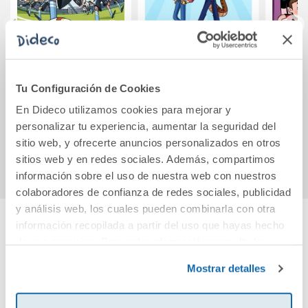
Los Once 1. El
Animales de poder
La
delantero que
2 - Operación
Pic
Tu Configuración de Cookies
volaba al
unicornio
mi
atardecer. Edición
en
En Dideco utilizamos cookies para mejorar y
5,95€
15,95€
limitada a precio
f
personalizar tu experiencia, aumentar la seguridad del
espe
sitio web, y ofrecerte anuncios personalizados en otros
Comprar
Comprar
sitios web y en redes sociales. Además, compartimos
información sobre el uso de nuestra web con nuestros
colaboradores de confianza de redes sociales, publicidad
y análisis web, los cuales pueden combinarla con otra
información recopilada a partir del uso que hayas hecho
Cuéntanos tu opinión
de sus servicios. Para más información consulta la
Política de Cookies
y la
Política de Privacidad
.
Mostrar detalles
¡Sé el primero en valorar este producto!