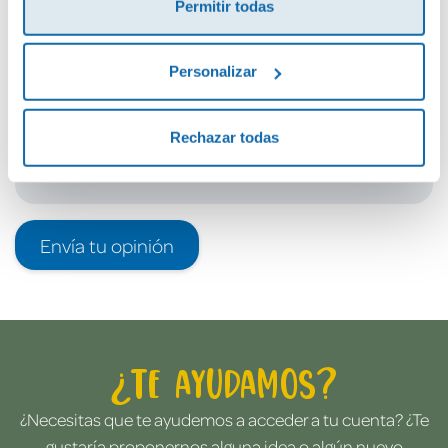
Permitir todas
Debes iniciar sesión para poder valorarlo
Personalizar
Rechazar todas
Envía tu opinión
¿Te ayudamos?
¿Necesitas que te ayudemos a acceder a tu cuenta? ¿Te
gustaría proponernos alguna idea o algún nuevo