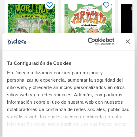
Tu Configuración de Cookies
En Dideco utilizamos cookies para mejorar y
Mortina 2: Un
Arigato 4. La isla
Va
personalizar tu experiencia, aumentar la seguridad del
primo muy snob
del dragón
bibli
sitio web, y ofrecerte anuncios personalizados en otros
sitios web y en redes sociales. Además, compartimos
10,95€
11,95€
información sobre el uso de nuestra web con nuestros
colaboradores de confianza de redes sociales, publicidad
Comprar
Comprar
y análisis web, los cuales pueden combinarla con otra
información recopilada a partir del uso que hayas hecho
de sus servicios. Para más información consulta la