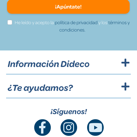
¡Apúntate!
He leído y acepto la
política de privacidad
y los
términos y
condiciones.
Información Dideco
¿Te ayudamos?
¡Síguenos!