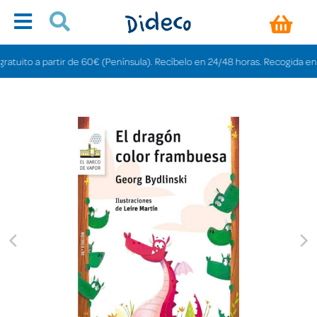
ito a partir de 60€ (Península). Recíbelo en 24/48 horas. Recogida en tiend