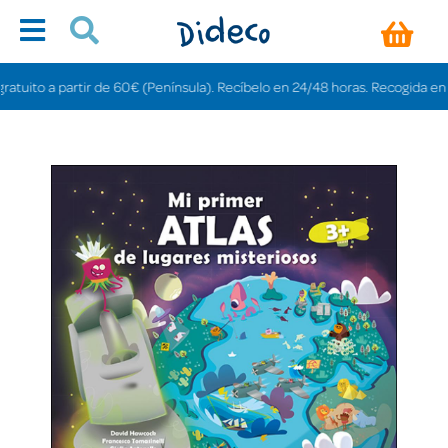
ito a partir de 60€ (Península). Recíbelo en 24/48 horas. Recogida en tienda