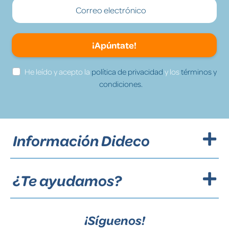
¡Apúntate!
He leído y acepto la
política de privacidad
y los
términos y
condiciones.
Información Dideco
¿Te ayudamos?
¡Síguenos!