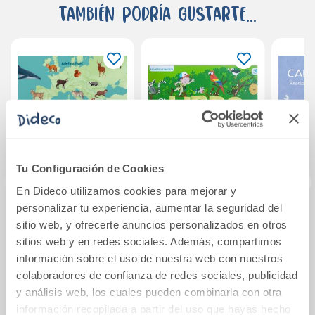
También podría gustarte...
Tu Configuración de Cookies
En Dideco utilizamos cookies para mejorar y
personalizar tu experiencia, aumentar la seguridad del
Mi primer atlas de
Pequeños
Calle
sitio web, y ofrecerte anuncios personalizados en otros
animales
curiosos: El libro
sitios web y en redes sociales. Además, compartimos
de la naturaleza
información sobre el uso de nuestra web con nuestros
15,95€
19,90€
colaboradores de confianza de redes sociales, publicidad
y análisis web, los cuales pueden combinarla con otra
Comprar
Comprar
información recopilada a partir del uso que hayas hecho