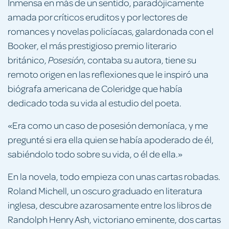
Inmensa en más de un sentido, paradójicamente
amada por críticos eruditos y por lectores de
romances y novelas policíacas, galardonada con el
Booker, el más prestigioso premio literario
británico,
, contaba su autora, tiene su
Posesión
remoto origen en las reflexiones que le inspiró una
biógrafa americana de Coleridge que había
dedicado toda su vida al estudio del poeta.
«Era como un caso de posesión demoníaca, y me
pregunté si era ella quien se había apoderado de él,
sabiéndolo todo sobre su vida, o él de ella.»
En la novela, todo empieza con unas cartas robadas.
Roland Michell, un oscuro graduado en literatura
inglesa, descubre azarosamente entre los libros de
Randolph Henry Ash, victoriano eminente, dos cartas