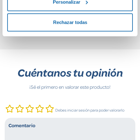
Iluminaciones
M
Personalizar
[Edición ilustrada]
24,50€
21,50€
Rechazar todas
Comprar
Comprar
Cuéntanos tu opinión
¡Sé el primero en valorar este producto!
Debes iniciar sesión para poder valorarlo