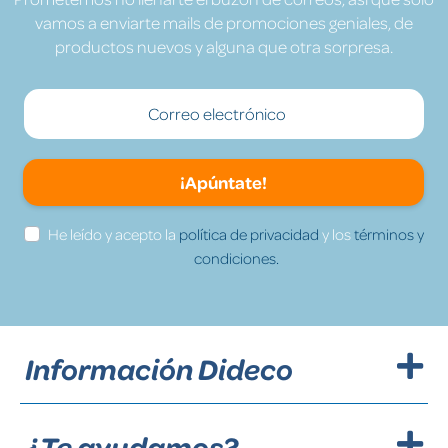
vamos a enviarte mails de promociones geniales, de
productos nuevos y alguna que otra sorpresa.
¡Apúntate!
He leído y acepto la
política de privacidad
y los
términos y
condiciones.
Información Dideco
¿Te ayudamos?