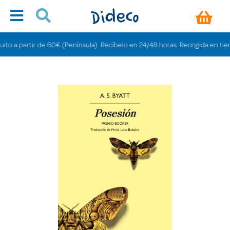
a partir de 60€ (Península). Recíbelo en 24/48 horas. Recogida en tiendas g