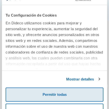
disipada toda pasión.
Tu Configuración de Cookies
En Dideco utilizamos cookies para mejorar y
También podría gustarte...
personalizar tu experiencia, aumentar la seguridad del
sitio web, y ofrecerte anuncios personalizados en otros
sitios web y en redes sociales. Además, compartimos
información sobre el uso de nuestra web con nuestros
colaboradores de confianza de redes sociales, publicidad
y análisis web, los cuales pueden combinarla con otra
información recopilada a partir del uso que hayas hecho
de sus servicios. Para más información consulta la
Política de Cookies
y la
Política de Privacidad
.
Mostrar detalles
Permitir todas
Una temporada en
La muerte de las
Algui
el infierno /
estrellas
el p