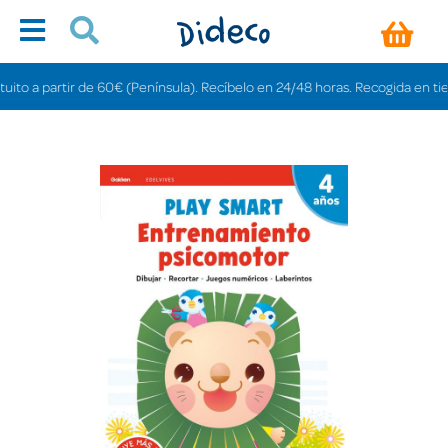
 a partir de 60€ (Península). Recíbelo en 24/48 horas. Recogida en tiendas 