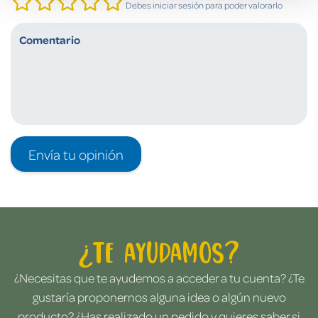
Debes iniciar sesión para poder valorarlo
Envía tu opinión
¿Te ayudamos?
¿Necesitas que te ayudemos a acceder a tu cuenta? ¿Te
gustaría proponernos alguna idea o algún nuevo
producto? ¿Has realizado un pedido y quieres saber si