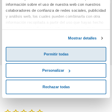
información sobre el uso de nuestra web con nuestros
colaboradores de confianza de redes sociales, publicidad
El meu quadern
Tea Stilton. Missió
Va
y análisis web, los cuales pueden combinarla con otra
Montessori 5
vacances 3
co
información recopilada a partir del uso que hayas hecho
l
de sus servicios. Para más información consulta la
E
Política de Cookies
4,95€
9,95€
y la
Política de Privacidad
.
P
Mostrar detalles
Comprar
Comprar
Permitir todas
Personalizar
Cuéntanos tu opinión
Rechazar todas
¡Sé el primero en valorar este producto!