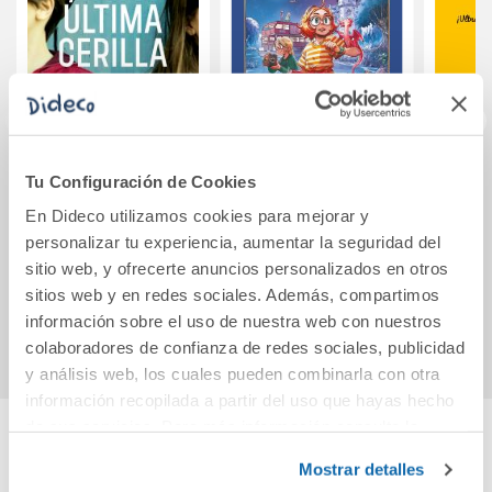
2. PERO ¿QUÉ
El cuaderno
Ana
Tu Configuración de Cookies
PASA?
mágico de Elfie 5:
En Dideco utilizamos cookies para mejorar y
Los reflejos de
!Ultr
personalizar tu experiencia, aumentar la seguridad del
Walpurgis
14,00€
20,95€
sitio web, y ofrecerte anuncios personalizados en otros
sitios web y en redes sociales. Además, compartimos
Comprar
Comprar
información sobre el uso de nuestra web con nuestros
colaboradores de confianza de redes sociales, publicidad
y análisis web, los cuales pueden combinarla con otra
información recopilada a partir del uso que hayas hecho
de sus servicios. Para más información consulta la
Política de Cookies
y la
Política de Privacidad
.
Cuéntanos tu opinión
Mostrar detalles