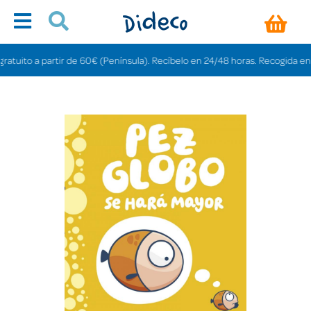
ito a partir de 60€ (Península). Recíbelo en 24/48 horas. Recogida en tiend