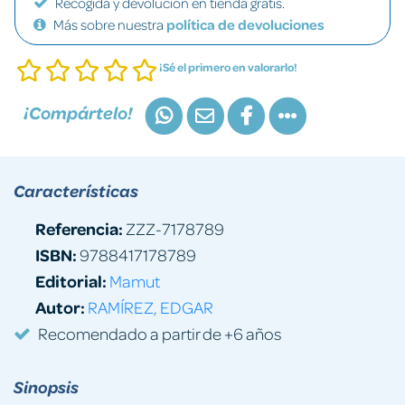
Recogida y devolución en tienda gratis.
Más sobre nuestra
política de devoluciones
¡Sé el primero en valorarlo!
¡Compártelo!
Características
Referencia:
ZZZ-7178789
ISBN:
9788417178789
Editorial:
Mamut
Autor:
RAMÍREZ, EDGAR
Recomendado a partir de +6 años
Sinopsis