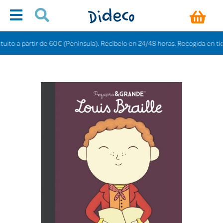
o a partir de 60€ (Península). Recíbelo en 24/48 horas. Recogida en tiendas