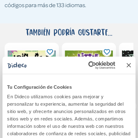
códigos para más de 133 idiomas.
También podría gustarte...
Tu Configuración de Cookies
En Dideco utilizamos cookies para mejorar y
personalizar tu experiencia, aumentar la seguridad del
sitio web, y ofrecerte anuncios personalizados en otros
sitios web y en redes sociales. Además, compartimos
Iris y Luna:
Little dragons 5. El
L
información sobre el uso de nuestra web con nuestros
cuidadoras de
lío de los inventos
Esme
colaboradores de confianza de redes sociales, publicidad
cachorritos
Siren