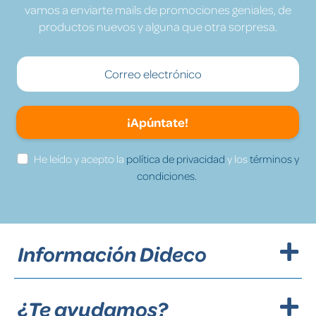
vamos a enviarte mails de promociones geniales, de
productos nuevos y alguna que otra sorpresa.
¡Apúntate!
He leído y acepto la
política de privacidad
y los
términos y
condiciones.
Información Dideco
¿Te ayudamos?