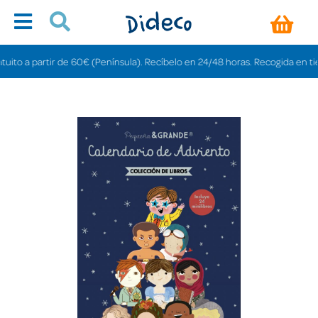
o a partir de 60€ (Península). Recíbelo en 24/48 horas. Recogida en tiendas