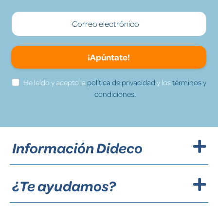
¡Apúntate!
He leído y acepto la
política de privacidad
y los
términos y
condiciones.
Información Dideco
¿Te ayudamos?