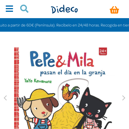
a partir de 60€ (Península). Recíbelo en 24/48 horas. Recogida en tiendas g