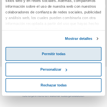
sitios web y en redes sociales. Además, compartimos
información sobre el uso de nuestra web con nuestros
colaboradores de confianza de redes sociales, publicidad
y análisis web, los cuales pueden combinarla con otra
Mientras duermes.
Los colores
Cuc
información recopilada a partir del uso que hayas hecho
¿Quién trabaja de
bebés
de sus servicios. Para más información consulta la
noche?
Política de Cookies
y la
Política de Privacidad
.
14,90€
5,95€
Mostrar detalles
Comprar
Comprar
Permitir todas
Personalizar
Cuéntanos tu opinión
Rechazar todas
¡Sé el primero en valorar este producto!