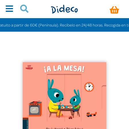
to a partir de 60€ (Península). Recíbelo en 24/48 horas. Recogida en tiendas