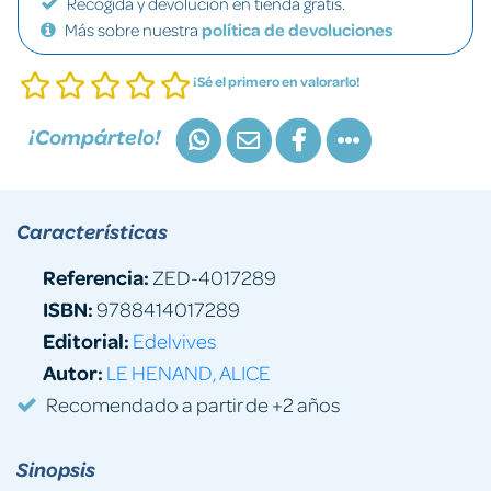
Recogida y devolución en tienda gratis.
Más sobre nuestra
política de devoluciones
¡Sé el primero en valorarlo!
¡Compártelo!
Características
Referencia:
ZED-4017289
ISBN:
9788414017289
Editorial:
Edelvives
Autor:
LE HENAND, ALICE
Recomendado a partir de +2 años
Sinopsis