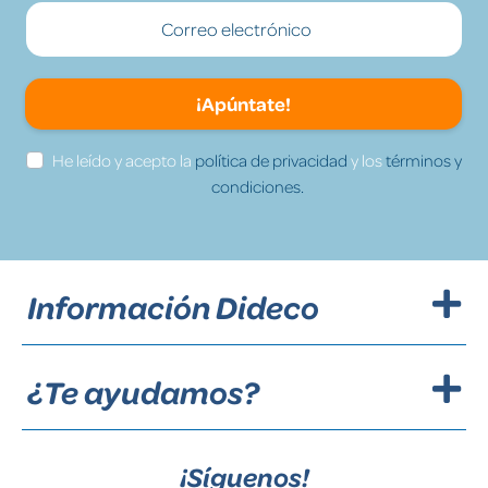
¡Apúntate!
He leído y acepto la
política de privacidad
y los
términos y
condiciones.
Información Dideco
¿Te ayudamos?
¡Síguenos!