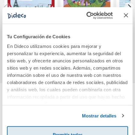
La Cronoagencia:
Astrogames 8: El
¿Qui
¡Misión en París!
partido final
Tu Configuración de Cookies
En Dideco utilizamos cookies para mejorar y
17,95€
14,40€
personalizar tu experiencia, aumentar la seguridad del
Comprar
Comprar
sitio web, y ofrecerte anuncios personalizados en otros
sitios web y en redes sociales. Además, compartimos
información sobre el uso de nuestra web con nuestros
colaboradores de confianza de redes sociales, publicidad
y análisis web, los cuales pueden combinarla con otra
información recopilada a partir del uso que hayas hecho
Cuéntanos tu opinión
de sus servicios. Para más información consulta la
Política de Cookies
y la
Política de Privacidad
.
Mostrar detalles
¡Sé el primero en valorar este producto!
Permitir todas