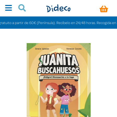
ito a partir de 60€ (Península). Recíbelo en 24/48 horas. Recogida en tiend