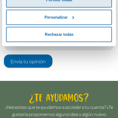
Debes iniciar sesión para poder valorarlo
Personalizar
Rechazar todas
Envía tu opinión
¿Te ayudamos?
¿Necesitas que te ayudemos a acceder a tu cuenta? ¿Te
gustaría proponernos alguna idea o algún nuevo