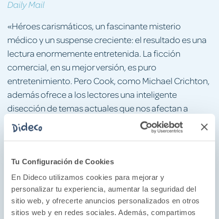
Daily Mail
«Héroes carismáticos, un fascinante misterio
médico y un suspense creciente: el resultado es una
lectura enormemente entretenida. La ficción
comercial, en su mejor versión, es puro
entretenimiento. Pero Cook, como Michael Crichton,
además ofrece a los lectores una inteligente
disección de temas actuales que nos afectan a
todos.»
USA Today
«Atrapante... Aterradora.»
Tu Configuración de Cookies
The New York Times
En Dideco utilizamos cookies para mejorar y
personalizar tu experiencia, aumentar la seguridad del
«Cuando se produce un decisivo avance científico,
sitio web, y ofrecerte anuncios personalizados en otros
Robin Cook no se limita a levantarse para aplaudir.
sitios web y en redes sociales. Además, compartimos