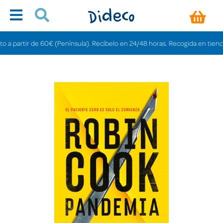
artir de 60€ (Península). Recíbelo en 24/48 horas. Recogida en tiendas grat