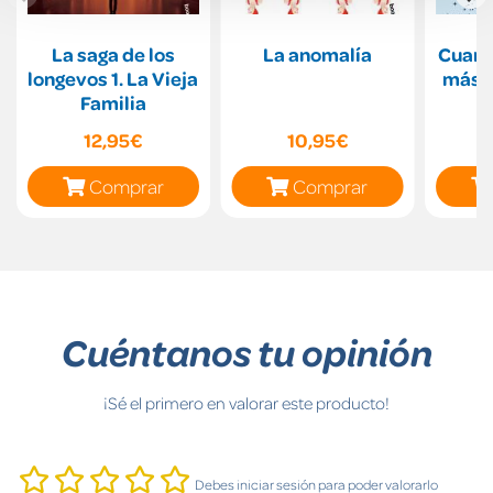
La saga de los
La anomalía
Cuand
longevos 1. La Vieja
más e
Familia
12,95€
10,95€
Comprar
Comprar
Cuéntanos tu opinión
¡Sé el primero en valorar este producto!
Debes iniciar sesión para poder valorarlo