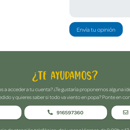
Envía tu opinión
¿Te ayudamos?
 a acceder a tu cuenta? ¿Te gustaría proponernos alguna i
edido y quieres saber si todo va viento en popa? Ponte en co
916597360