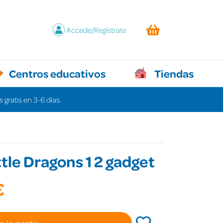
Accede/Regístrate
Centros educativos
Tiendas
 gratis en 3-6 días.
ttle Dragons 1 2 gadget
€
a la cesta