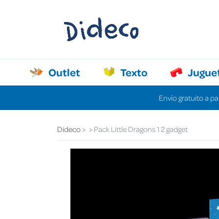
Outlet
Texto
Jugue
Envío gratuito a pa
Dideco
Pack Little Dragons 1 2 gadget