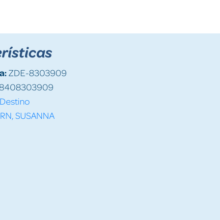
rísticas
a:
ZDE-8303909
8408303909
Destino
ERN, SUSANNA