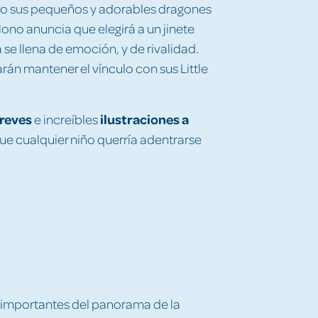
ero sus pequeños y adorables dragones
ono anuncia que elegirá a un jinete
 se llena de emoción, y de rivalidad.
rán mantener el vínculo con sus Little
breves
ilustraciones a
e increíbles
que cualquier niño querría adentrarse
s importantes del panorama de la