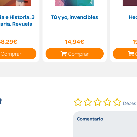
a e Historia. 3
Tú y yo, invencibles
He
aria. Revuela
58,29€
14,94€
1
Comprar
Comprar
n
Debes i