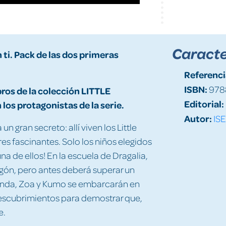
Caracte
 ti. Pack de las dos primeras
Referenci
ISBN:
978
ros de la colección LITTLE
Editorial:
os protagonistas de la serie.
Autor:
IS
n gran secreto: allí viven los Little
 fascinantes. Solo los niños elegidos
na de ellos! En la escuela de Dragalia,
agón, pero antes deberá superar un
Wanda, Zoa y Kumo se embarcarán en
descubrimientos para demostrar que,
e.