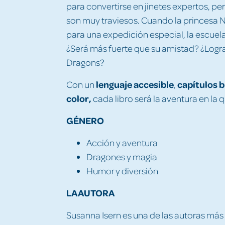
para convertirse en jinetes expertos, p
son muy traviesos. Cuando la princesa N
para una expedición especial, la escuela
¿Será más fuerte que su amistad? ¿Logra
Dragons?
lenguaje accesible
capítulos 
Con un
,
color,
cada libro será la aventura en la 
GÉNERO
Acción y aventura
Dragones y magia
Humor y diversión
LA AUTORA
Susanna Isern es una de las autoras má