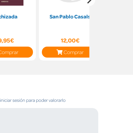
chizada
San Pablo Casals
La torr
bil
9,95€
12,00€
11
Comprar
Comprar
C
niciar sesión para poder valorarlo