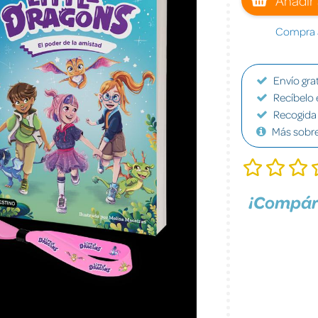
Compra a
Envío grat
Recíbelo 
Recogida 
Más sobr
¡Compár