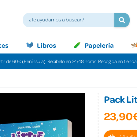
tes
Libros
Papelería
rtir de 60€ (Península). Recíbelo en 24/48 horas. Recogida en tiendas
Pack Li
23,90
Añadir 