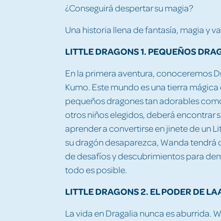
¿Conseguirá despertar su magia?
Una historia llena de fantasía, magia y va
LITTLE DRAGONS 1. PEQUEÑOS DR
En la primera aventura, conoceremos D
Kumo. Este mundo es una tierra mágica d
pequeños dragones tan adorables como 
otros niños elegidos, deberá encontrar su
aprender a convertirse en jinete de un L
su dragón desaparezca, Wanda tendrá q
de desafíos y descubrimientos para dem
todo es posible.
LITTLE DRAGONS 2. EL PODER DE LA
La vida en Dragalia nunca es aburrida.