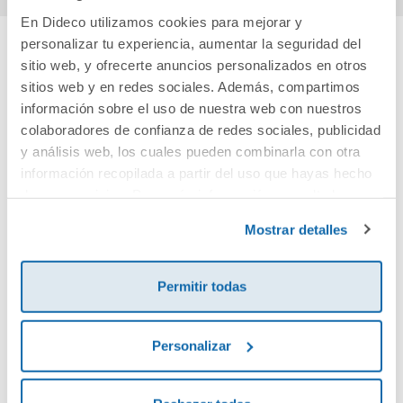
En Dideco utilizamos cookies para mejorar y
personalizar tu experiencia, aumentar la seguridad del
sitio web, y ofrecerte anuncios personalizados en otros
Cuéntanos tu opinión
sitios web y en redes sociales. Además, compartimos
información sobre el uso de nuestra web con nuestros
¡Sé el primero en valorar este producto!
colaboradores de confianza de redes sociales, publicidad
y análisis web, los cuales pueden combinarla con otra
información recopilada a partir del uso que hayas hecho
Debes iniciar sesión para poder valorarlo
de sus servicios. Para más información consulta la
Política de Cookies
y la
Política de Privacidad
.
Mostrar detalles
Permitir todas
Personalizar
Envía tu opinión