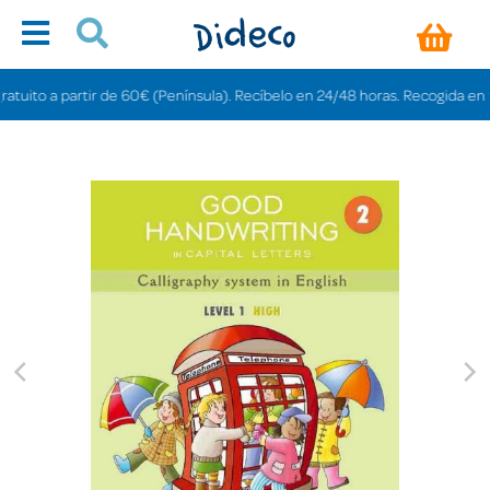
ito a partir de 60€ (Península). Recíbelo en 24/48 horas. Recogida en tiend