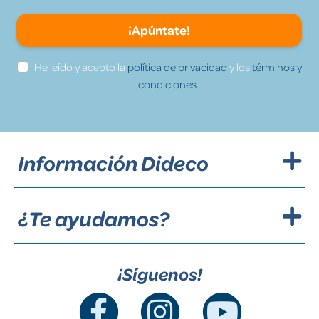
¡Apúntate!
He leído y acepto la
política de privacidad
y los
términos y
condiciones.
Información Dideco
¿Te ayudamos?
¡Síguenos!