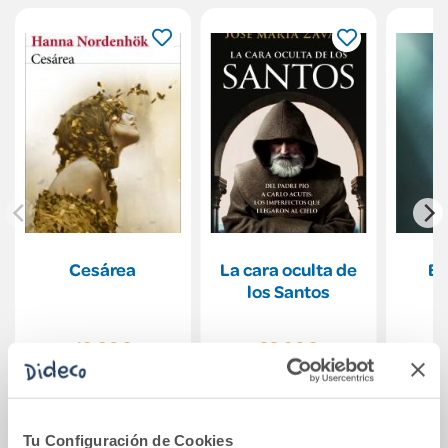
Cesárea
La cara oculta de
El
los Santos
B
19,90€
22,90€
Comprar
Comprar
Tu Configuración de Cookies