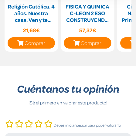
Religión Católica. 4
FISICA Y QUIMICA
Cie
años. Nuestra
C-LEON 2 ESO
Nat
casa. Ven y te
CONSTRUYENDO
Prima
cuento.
MUNDOS
21,68€
57,37€
Comprar
Comprar
Cuéntanos tu opinión
¡Sé el primero en valorar este producto!
Debes iniciar sesión para poder valorarlo