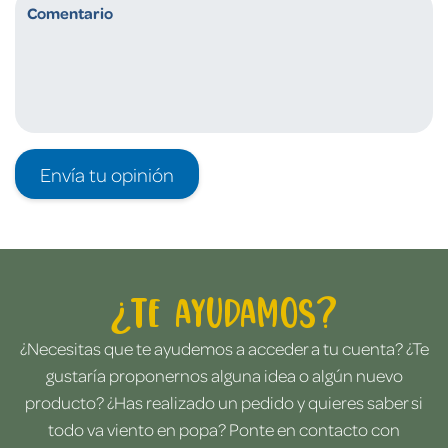
Envía tu opinión
¿Te ayudamos?
¿Necesitas que te ayudemos a acceder a tu cuenta? ¿Te
gustaría proponernos alguna idea o algún nuevo
producto? ¿Has realizado un pedido y quieres saber si
todo va viento en popa? Ponte en contacto con