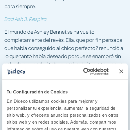
para siempre.
Bad Ash 3. Respira
El mundo de Ashley Bennet se ha vuelto
completamente del revés. Ella, que por ­ fin pensaba
que había conseguido al chico perfecto? renunció a
lo que tanto había deseado porque se enamoró sin
haberlo planeado. Y ahora está sola. Y va a tener que
descubrir quién es ella realmente. Tal vez, en los
últimos años, olvidara que lo más importante
siempre fue quererse a sí misma.
Tu Configuración de Cookies
Cameron Parker ha perdido esa seguridad que
En Dideco utilizamos cookies para mejorar y
personalizar tu experiencia, aumentar la seguridad del
derrochaba a cada paso. Tiene que hacer frente a las
sitio web, y ofrecerte anuncios personalizados en otros
consecuencias de sus actos, y asegurarse de que no
sitios web y en redes sociales. Además, compartimos
hiere a nadie más por el camino? aunque quien
información sobre el uso de nuestra web con nuestros