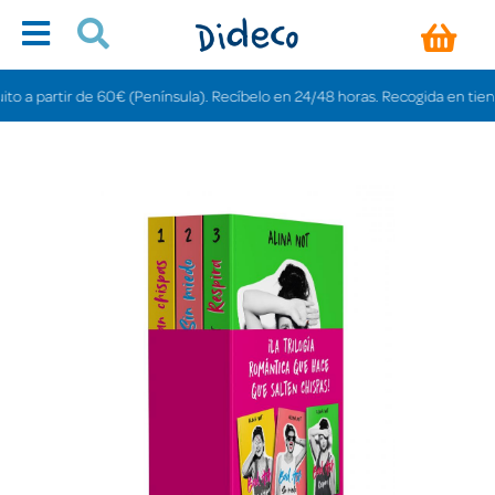
a partir de 60€ (Península). Recíbelo en 24/48 horas. Recogida en tiendas gr