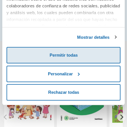
acabe con el corazón roto sea él.
colaboradores de confianza de redes sociales, publicidad
y análisis web, los cuales pueden combinarla con otra
¿Conseguirán Ash y Cam reconciliarse con ellos
información recopilada a partir del uso que hayas hecho
mismos para poder encontrarse de nuevo?
de sus servicios. Para más información consulta la
Política de Cookies
y la
Política de Privacidad
.
Mostrar detalles
También podría gustarte...
Permitir todas
Personalizar
Rechazar todas