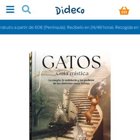
to a partir de 60€ (Península). Recíbelo en 24/48 horas. Recogida en tienda