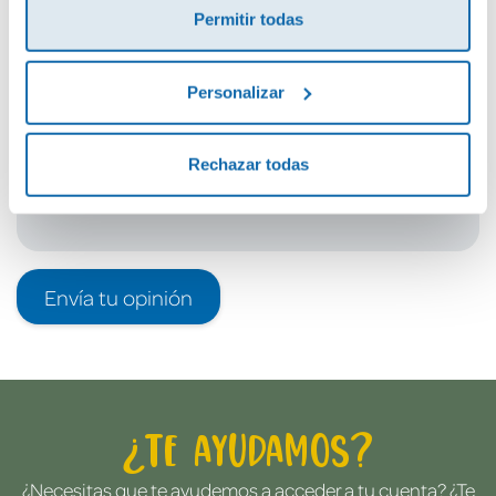
Permitir todas
Debes iniciar sesión para poder valorarlo
Personalizar
Rechazar todas
Envía tu opinión
¿Te ayudamos?
¿Necesitas que te ayudemos a acceder a tu cuenta? ¿Te