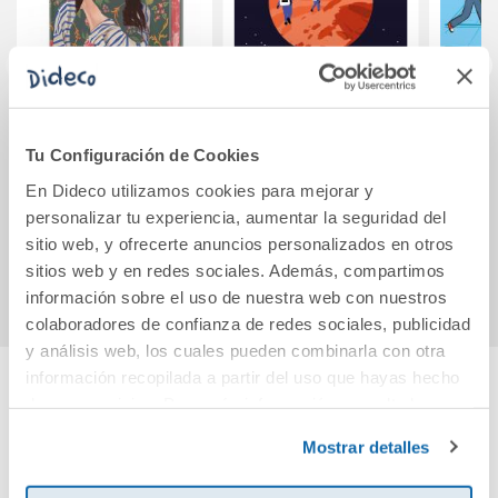
Ella y su gato
Misión Marte
Có
Tu Configuración de Cookies
En Dideco utilizamos cookies para mejorar y
22,90€
19,90€
personalizar tu experiencia, aumentar la seguridad del
sitio web, y ofrecerte anuncios personalizados en otros
Comprar
Comprar
sitios web y en redes sociales. Además, compartimos
información sobre el uso de nuestra web con nuestros
colaboradores de confianza de redes sociales, publicidad
y análisis web, los cuales pueden combinarla con otra
información recopilada a partir del uso que hayas hecho
de sus servicios. Para más información consulta la
Cuéntanos tu opinión
Política de Cookies
y la
Política de Privacidad
.
Mostrar detalles
¡Sé el primero en valorar este producto!