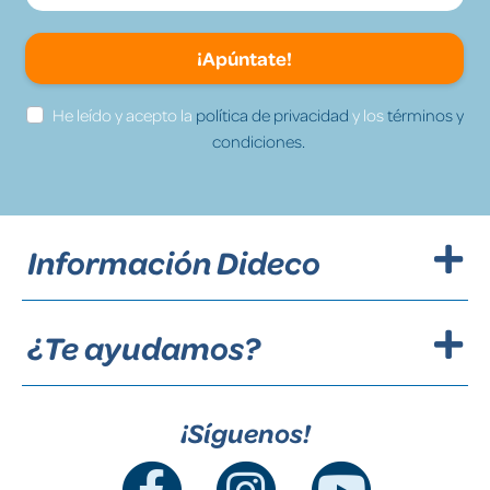
¡Apúntate!
He leído y acepto la
política de privacidad
y los
términos y
condiciones.
Información Dideco
¿Te ayudamos?
¡Síguenos!