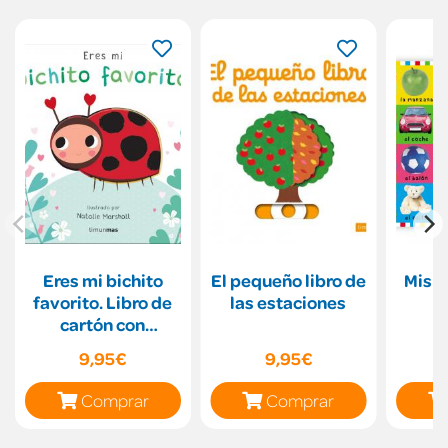
Eres mi bichito
El pequeño libro de
Mis p
favorito. Libro de
las estaciones
p
cartón con
troqueles
9,95€
9,95€
Comprar
Comprar