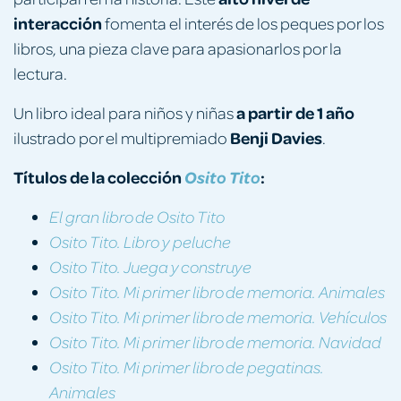
interacción
fomenta el interés de los peques por los
libros, una pieza clave para apasionarlos por la
lectura.
a partir de 1 año
Un libro ideal para niños y niñas
Benji Davies
ilustrado por el multipremiado
.
Títulos de la colección
:
Osito Tito
El gran libro de Osito Tito
Osito Tito. Libro y peluche
Osito Tito. Juega y construye
Osito Tito. Mi primer libro de memoria. Animales
Osito Tito. Mi primer libro de memoria. Vehículos
Osito Tito. Mi primer libro de memoria. Navidad
Osito Tito. Mi primer libro de pegatinas.
Animales