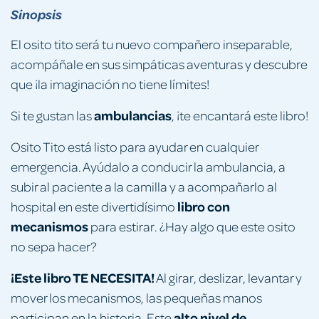
Sinopsis
El osito tito será tu nuevo compañero inseparable,
acompáñale en sus simpáticas aventuras y descubre
que ¡la imaginación no tiene límites!
ambulancias
Si te gustan las
, ¡te encantará este libro!
Osito Tito está listo para ayudar en cualquier
emergencia. Ayúdalo a conducir la ambulancia, a
subir al paciente a la camilla y a acompañarlo al
libro con
hospital en este divertidísimo
mecanismos
para estirar. ¿Hay algo que este osito
no sepa hacer?
¡Este libro TE NECESITA!
Al girar, deslizar, levantar y
mover los mecanismos, las pequeñas manos
alto nivel de
participan en la historia. Este