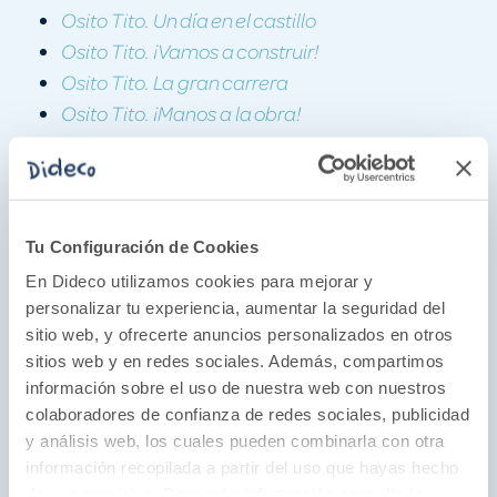
Osito Tito. Un día en el castillo
Osito Tito. ¡Vamos a construir!
Osito Tito. La gran carrera
Osito Tito. ¡Manos a la obra!
Osito Tito. Emergencia al volante
Osito Tito. Vamos de viaje
Osito Tito. La casa encantada
Osito Tito. Misión espacial
Tu Configuración de Cookies
Osito Tito. ¡Vamos al zoo!
En Dideco utilizamos cookies para mejorar y
Osito Tito. Aventura pirata
personalizar tu experiencia, aumentar la seguridad del
Osito Tito. Bomberos al rescate
sitio web, y ofrecerte anuncios personalizados en otros
Osito Tito. Un día en la granja
sitios web y en redes sociales. Además, compartimos
información sobre el uso de nuestra web con nuestros
Osito Tito. ¡Vamos a jugar!
colaboradores de confianza de redes sociales, publicidad
Osito Tito. Aventura submarina
y análisis web, los cuales pueden combinarla con otra
Osito Tito. Safari de dinosaurios
información recopilada a partir del uso que hayas hecho
Osito Tito. Un día en la nieve
de sus servicios. Para más información consulta la