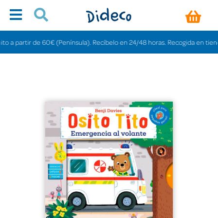
partir de 60€ (Península). Recíbelo en 24/48 horas. Recogida en tiendas grat