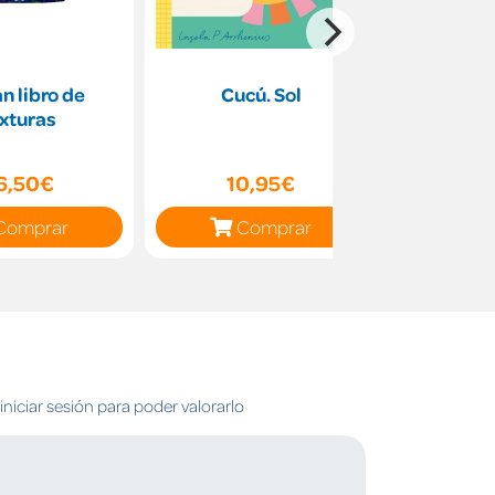
an libro de
Cucú. Sol
¿Qui
xturas
esco
6,50€
10,95€
10
Comprar
Comprar
C
niciar sesión para poder valorarlo