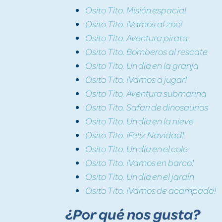
Osito Tito. Misión espacial
Osito Tito. ¡Vamos al zoo!
Osito Tito. Aventura pirata
Osito Tito. Bomberos al rescate
Osito Tito. Un día en la granja
Osito Tito. ¡Vamos a jugar!
Osito Tito. Aventura submarina
Osito Tito. Safari de dinosaurios
Osito Tito. Un día en la nieve
Osito Tito. ¡Feliz Navidad!
Osito Tito. Un día en el cole
Osito Tito. ¡Vamos en barco!
Osito Tito. Un día en el jardín
Osito Tito. ¡Vamos de acampada!
¿Por qué nos gusta?