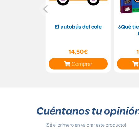
El autobús del cole
¿Qué ti
14,50€
Comprar
Cuéntanos tu opinió
¡Sé el primero en valorar este producto!