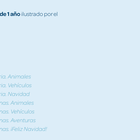
 de 1 año
ilustrado por el
ria. Animales
ria. Vehículos
oria. Navidad
tinas. Animales
inas. Vehículos
inas. Aventuras
inas. ¡Feliz Navidad!