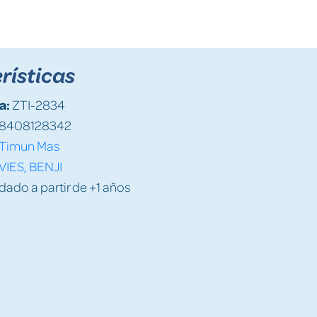
rísticas
a:
ZTI-2834
8408128342
Timun Mas
VIES, BENJI
do a partir de +1 años