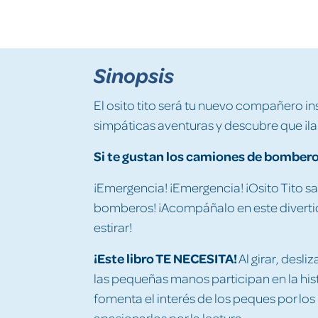
Sinopsis
El osito tito será tu nuevo compañero 
simpáticas aventuras y descubre que ¡la 
Si te gustan los camiones de bomberos
¡Emergencia! ¡Emergencia! ¡Osito Tito sa
bomberos! ¡Acompáñalo en este divert
estirar!
¡Este libro TE NECESITA!
Al girar, desl
las pequeñas manos participan en la hist
fomenta el interés de los peques por los 
apasionarlos por la lectura.