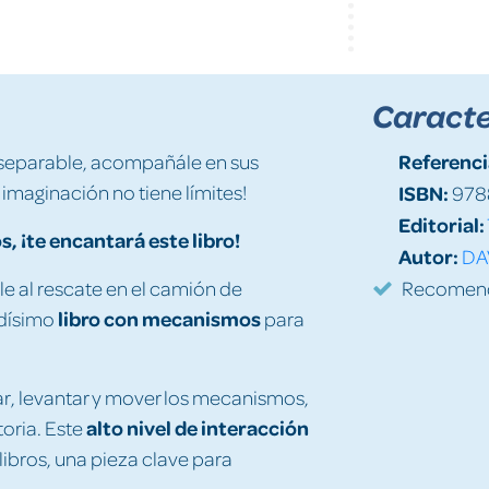
Caracte
Referenci
inseparable, acompañále en sus
imaginación no tiene límites!
ISBN:
978
Editorial:
, ¡te encantará este libro!
Autor:
DA
le al rescate en el camión de
Recomenda
libro con mecanismos
idísimo
para
izar, levantar y mover los mecanismos,
alto nivel de interacción
oria. Este
libros, una pieza clave para