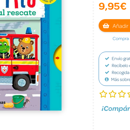
9,95€
Añadir 
Compra a
Envío grat
Recíbelo 
Recogida 
Más sobr
¡Compár