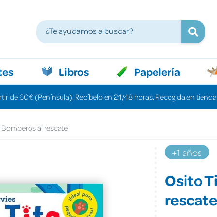
tes
Libros
Papelería
rtir de 60€ (Península). Recíbelo en 24/48 horas. Recogida en tiendas
. Bomberos al rescate
+1 años
Osito T
rescat