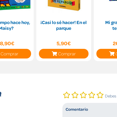
empo hace hoy,
¡Casi lo sé hacer! En el
Mi gr
Maisy?
parque
te
18,90€
5,90€
2
Comprar
Comprar
n
Debes i