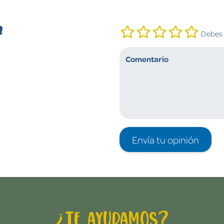
n
Debes i
Envía tu opinión
¿Te ayudamos?