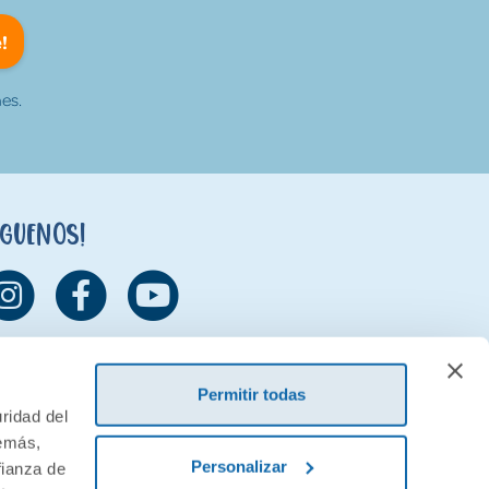
!
es.
íguenos!
Permitir todas
ridad del
demás,
Personalizar
fianza de