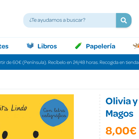
tes
Libros
Papelería
rtir de 60€ (Península). Recíbelo en 24/48 horas. Recogida en tiendas
Olivia y
Magos
8,00€