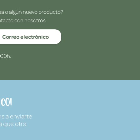
dea o algún nuevo producto?
ntacto con nosotros.
Correo electrónico
:00h.
co!
s a enviarte
a que otra