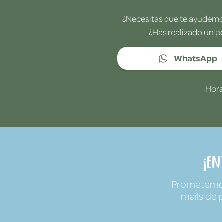
¿Necesitas que te ayudemos
¿Has realizado un p
WhatsApp
Hora
¡E
Prometemos 
mails de 