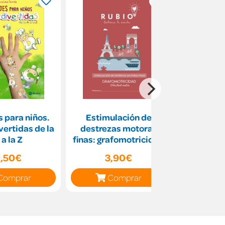
 para niños.
Estimulación de
Ley de Co
vertidas de la
destrezas motoras
Sector Púb
 a la Z
finas: grafomotricidad
con 
(dificultad media)
,50€
3,90€
24
Comprar
Comprar
C