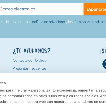
¡Apúntate
He leído y acepto la
política de privacidad
y los
términos y condicion
¿Te ayudamos?
¡S
Contacta con Dideco
Preguntas frecuentes
Formas de pago
kies
Gastos y condiciones de envío
es para mejorar y personalizar tu experiencia, aumentar la segu
Devoluciones
ncios personalizados en otros sitios web y en redes sociales. A
obre el uso de nuestra web con nuestros colaboradores de con