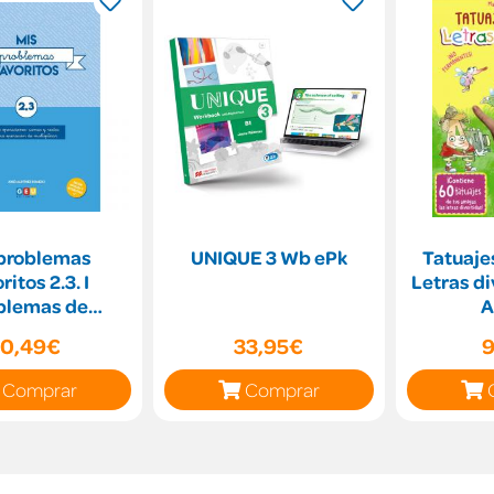
 problemas
UNIQUE 3 Wb ePk
Tatuajes
ritos 2.3. I
Letras di
blemas de
A
icas con Suma
10,49€
33,95€
9
ta e inicio
Comprar
Comprar