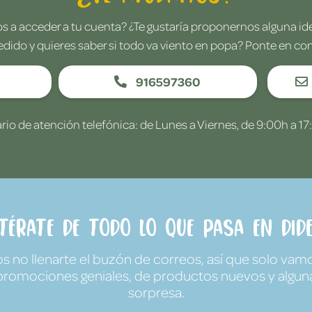
 a acceder a tu cuenta? ¿Te gustaría proponernos alguna i
edido y quieres saber si todo va viento en popa? Ponte en co
916597360
rio de atención telefónica: de Lunes a Viernes, de 9:00h a 17
ntérate de todo lo que pasa en Dide
no llenarte el buzón de correos, así que solo vamo
promociones geniales, de productos nuevos y algun
sorpresa.