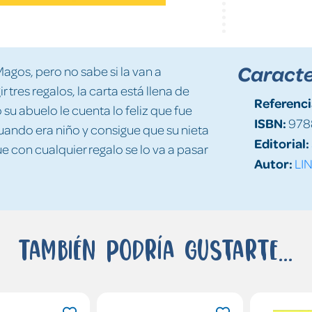
Caracte
Magos, pero no sabe si la van a
tres regalos, la carta está llena de
Referenci
 su abuelo le cuenta lo feliz que fue
ISBN:
978
uando era niño y consigue que su nieta
Editorial:
e con cualquier regalo se lo va a pasar
Autor:
LIN
También podría gustarte...