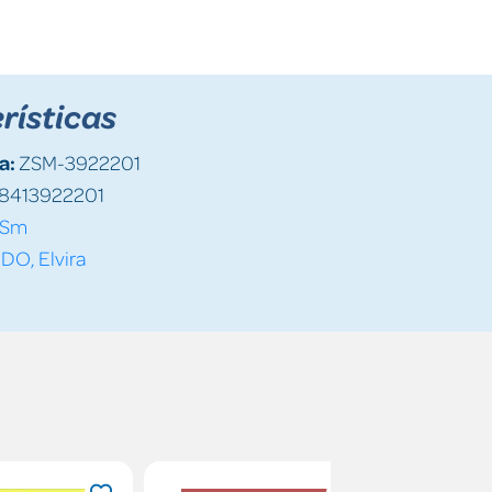
rísticas
a:
ZSM-3922201
8413922201
Sm
DO, Elvira