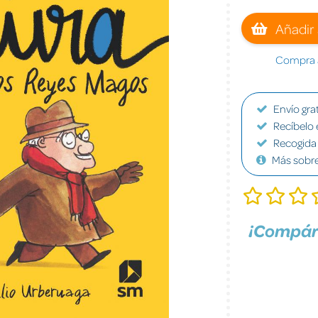
Añadir 
Compra a
Envío grat
Recíbelo 
Recogida 
Más sobr
¡Compár