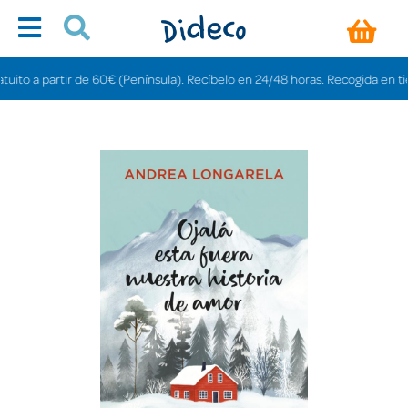
o a partir de 60€ (Península). Recíbelo en 24/48 horas. Recogida en tiendas