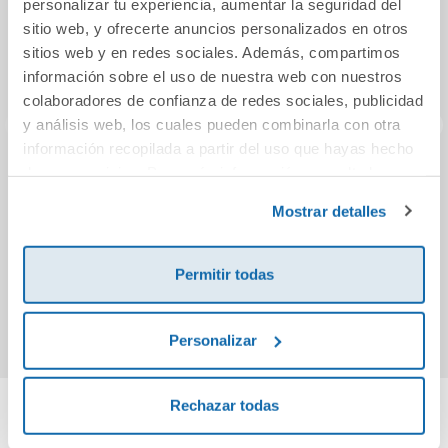
personalizar tu experiencia, aumentar la seguridad del
sitio web, y ofrecerte anuncios personalizados en otros
sitios web y en redes sociales. Además, compartimos
información sobre el uso de nuestra web con nuestros
colaboradores de confianza de redes sociales, publicidad
y análisis web, los cuales pueden combinarla con otra
información recopilada a partir del uso que hayas hecho
de sus servicios. Para más información consulta la
El Tercio que nunca
Social Science 1
Hueso
Política de Cookies
y la
Política de Privacidad
.
existió
Roots Ab
Mostrar detalles
13,90€
20,95€
Permitir todas
Comprar
Comprar
Personalizar
Rechazar todas