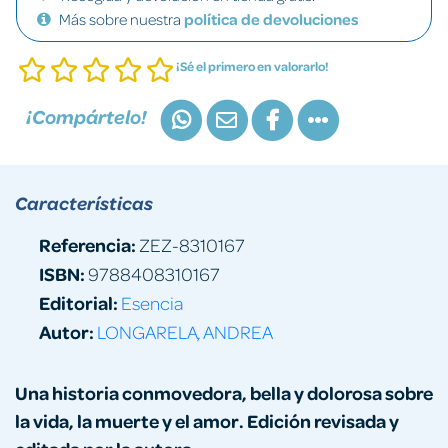
Más sobre nuestra
política de devoluciones
¡Sé el primero en valorarlo!
¡Compártelo!
Características
Referencia:
ZEZ-8310167
ISBN:
9788408310167
Editorial:
Esencia
Autor:
LONGARELA, ANDREA
Una historia conmovedora, bella y dolorosa sobre
la vida, la muerte y el amor. Edición revisada y