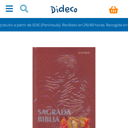
ito a partir de 60€ (Península). Recíbelo en 24/48 horas. Recogida en tiend