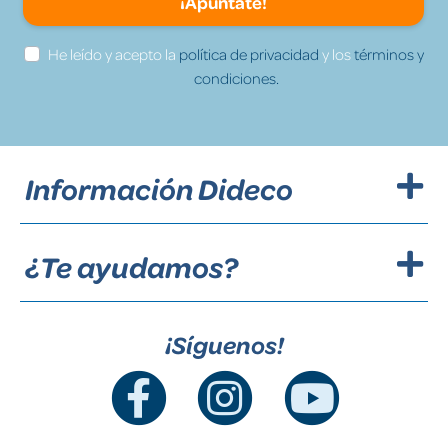
¡Apúntate!
He leído y acepto la
política de privacidad
y los
términos y
condiciones.
Información Dideco
¿Te ayudamos?
¡Síguenos!