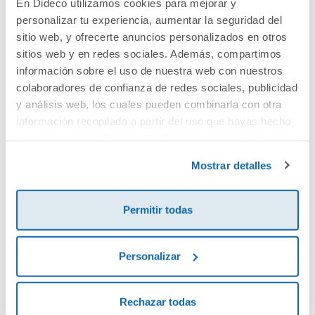
En Dideco utilizamos cookies para mejorar y
personalizar tu experiencia, aumentar la seguridad del
Cuéntanos tu opinión
sitio web, y ofrecerte anuncios personalizados en otros
sitios web y en redes sociales. Además, compartimos
¡Sé el primero en valorar este producto!
información sobre el uso de nuestra web con nuestros
colaboradores de confianza de redes sociales, publicidad
y análisis web, los cuales pueden combinarla con otra
información recopilada a partir del uso que hayas hecho
Debes iniciar sesión para poder valorarlo
de sus servicios. Para más información consulta la
Política de Cookies
y la
Política de Privacidad
.
Mostrar detalles
Permitir todas
Personalizar
Envía tu opinión
Rechazar todas