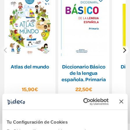
Atlas del mundo
Diccionario Básico
Dic
de la lengua
española. Primaria
15,90€
22,50€
Comprar
Comprar
Tu Configuración de Cookies