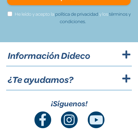
He leído y acepto la
política de privacidad
y los
términos y
condiciones.
Información Dideco
¿Te ayudamos?
¡Síguenos!