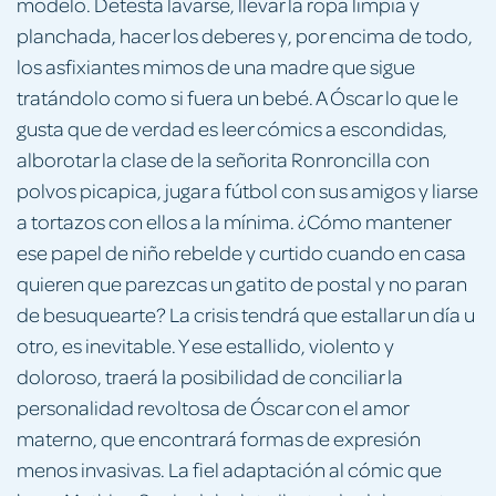
modelo. Detesta lavarse, llevar la ropa limpia y
planchada, hacer los deberes y, por encima de todo,
los asfixiantes mimos de una madre que sigue
tratándolo como si fuera un bebé. A Óscar lo que le
gusta que de verdad es leer cómics a escondidas,
alborotar la clase de la señorita Ronroncilla con
polvos picapica, jugar a fútbol con sus amigos y liarse
a tortazos con ellos a la mínima. ¿Cómo mantener
ese papel de niño rebelde y curtido cuando en casa
quieren que parezcas un gatito de postal y no paran
de besuquearte? La crisis tendrá que estallar un día u
otro, es inevitable. Y ese estallido, violento y
doloroso, traerá la posibilidad de conciliar la
personalidad revoltosa de Óscar con el amor
materno, que encontrará formas de expresión
menos invasivas. La fiel adaptación al cómic que