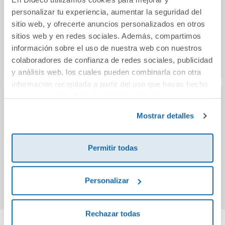
personalizar tu experiencia, aumentar la seguridad del
sitio web, y ofrecerte anuncios personalizados en otros
sitios web y en redes sociales. Además, compartimos
información sobre el uso de nuestra web con nuestros
colaboradores de confianza de redes sociales, publicidad
y análisis web, los cuales pueden combinarla con otra
información recopilada a partir del uso que hayas hecho
de sus servicios. Para más información consulta la
Política de Cookies
Greenwood. La
Boni vs. Mono 7.
¿Qu
y la
Política de Privacidad
.
Mostrar detalles
hechicera Urania -
Boni vs. Mono y el
El gran concurso
caos en el
de pasteles
multiverso
Permitir todas
18,95€
13,95€
Comprar
Comprar
Personalizar
Rechazar todas