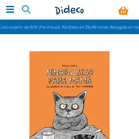
 a partir de 60€ (Península). Recíbelo en 24/48 horas. Recogida en tiendas 