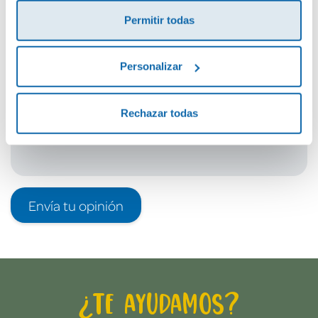
¡Sé el primero en valorar este producto!
Permitir todas
Debes iniciar sesión para poder valorarlo
Personalizar
Rechazar todas
Envía tu opinión
¿Te ayudamos?