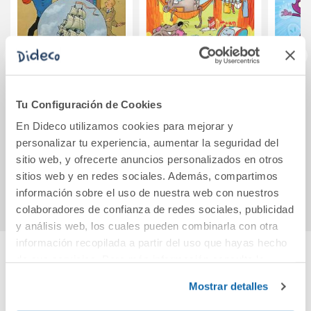
El secreto del
Las primas de Mus
Briga
Tu Configuración de Cookies
Unicornio
Los g
(cartoné)
isl
En Dideco utilizamos cookies para mejorar y
personalizar tu experiencia, aumentar la seguridad del
13,90€
13,90€
sitio web, y ofrecerte anuncios personalizados en otros
Comprar
Comprar
sitios web y en redes sociales. Además, compartimos
información sobre el uso de nuestra web con nuestros
colaboradores de confianza de redes sociales, publicidad
y análisis web, los cuales pueden combinarla con otra
información recopilada a partir del uso que hayas hecho
de sus servicios. Para más información consulta la
Cuéntanos tu opinión
Política de Cookies
y la
Política de Privacidad
.
Mostrar detalles