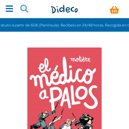
to a partir de 60€ (Península). Recíbelo en 24/48 horas. Recogida en tienda