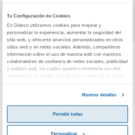
9,95€
9,95€
Tu Configuración de Cookies
Comprar
Comprar
En Dideco utilizamos cookies para mejorar y
personalizar tu experiencia, aumentar la seguridad del
sitio web, y ofrecerte anuncios personalizados en otros
sitios web y en redes sociales. Además, compartimos
información sobre el uso de nuestra web con nuestros
Cuéntanos tu opinión
colaboradores de confianza de redes sociales, publicidad
y análisis web, los cuales pueden combinarla con otra
información recopilada a partir del uso que hayas hecho
¡Sé el primero en valorar este producto!
de sus servicios. Para más información consulta la
Política de Cookies
y la
Política de Privacidad
.
Mostrar detalles
Debes iniciar sesión para poder valorarlo
Permitir todas
Personalizar