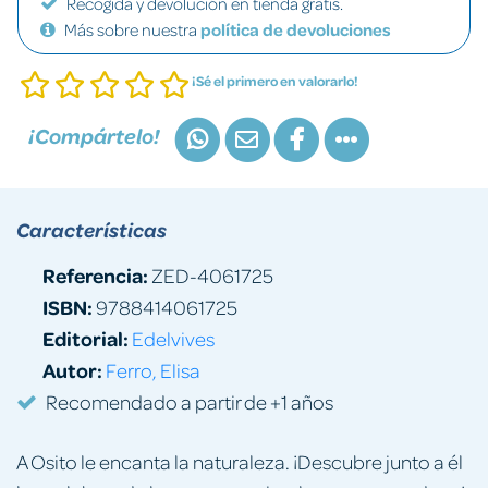
Recogida y devolución en tienda gratis.
Más sobre nuestra
política de devoluciones
¡Sé el primero en valorarlo!
¡Compártelo!
Características
Referencia:
ZED-4061725
ISBN:
9788414061725
Editorial:
Edelvives
Autor:
Ferro, Elisa
Recomendado a partir de +1 años
A Osito le encanta la naturaleza. ¡Descubre junto a él