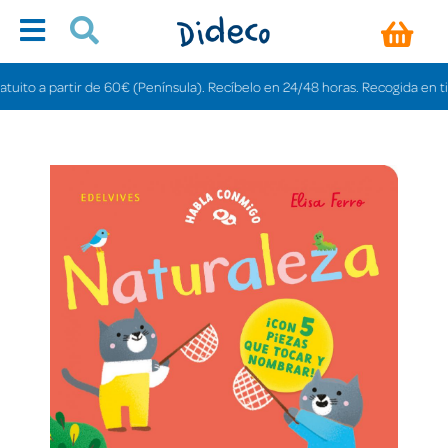
o a partir de 60€ (Península). Recíbelo en 24/48 horas. Recogida en tiendas