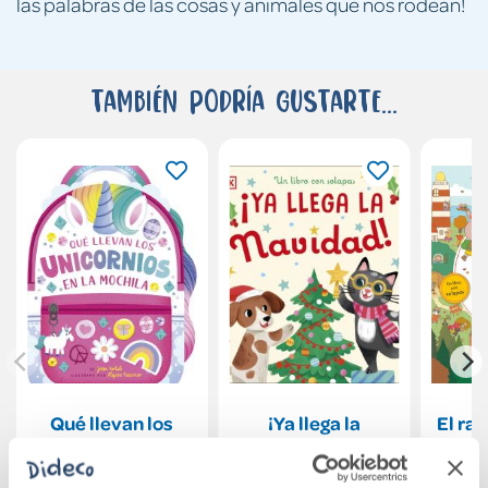
las palabras de las cosas y animales que nos rodean!
También podría gustarte...
Qué llevan los
¡Ya llega la
El ra
unicornios en la
Navidad!
de
mochila