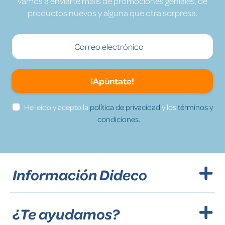
vamos a enviarte mails de promociones geniales, de
productos nuevos y alguna que otra sorpresa.
¡Apúntate!
He leído y acepto la
política de privacidad
y los
términos y
condiciones.
Información Dideco
¿Te ayudamos?