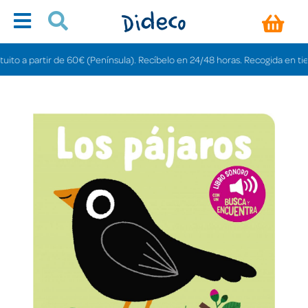
a partir de 60€ (Península). Recíbelo en 24/48 horas. Recogida en tiendas g