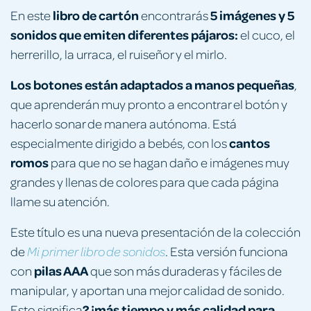
libro de cartón
5 imágenes y 5
En este
encontrarás
sonidos que emiten diferentes pájaros:
el cuco, el
herrerillo, la urraca, el ruiseñor y el mirlo.
Los botones están adaptados a manos pequeñas
,
que aprenderán muy pronto a encontrar el botón y
hacerlo sonar de manera autónoma. Está
cantos
especialmente dirigido a bebés, con los
romos
para que no se hagan daño e imágenes muy
grandes y llenas de colores para que cada página
llame su atención.
Este título es una nueva presentación de la colección
de
. Esta versión funciona
Mi primer libro de sonidos
pilas AAA
con
que son más duraderas y fáciles de
manipular, y aportan una mejor calidad de sonido.
? ¡más tiempo y más calidad para
Esto significa