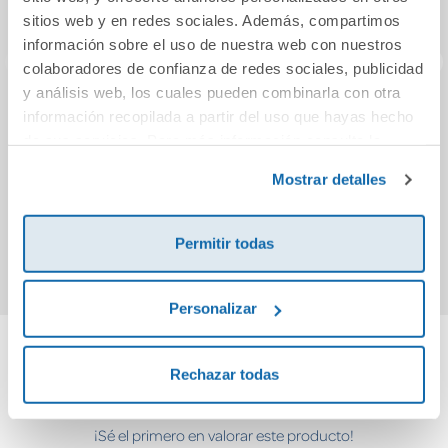
sitios web y en redes sociales. Además, compartimos
información sobre el uso de nuestra web con nuestros
colaboradores de confianza de redes sociales, publicidad
y análisis web, los cuales pueden combinarla con otra
Exploradores :
El gato con botas
Gatit
información recopilada a partir del uso que hayas hecho
Cohete
p
de sus servicios. Para más información consulta la
Política de Cookies
y la
Política de Privacidad
.
Mostrar detalles
12,20€
18,50€
Comprar
Comprar
Permitir todas
Personalizar
Rechazar todas
Cuéntanos tu opinión
¡Sé el primero en valorar este producto!