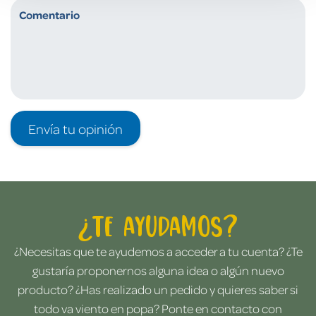
Envía tu opinión
¿Te ayudamos?
¿Necesitas que te ayudemos a acceder a tu cuenta? ¿Te
gustaría proponernos alguna idea o algún nuevo
producto? ¿Has realizado un pedido y quieres saber si
todo va viento en popa? Ponte en contacto con