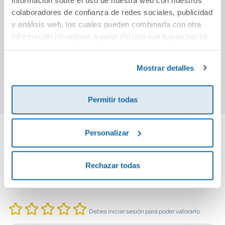
colaboradores de confianza de redes sociales, publicidad
SMILE
La quimio jugando
Proye
y análisis web, los cuales pueden combinarla con otra
se pasa volando
Ge
H
información recopilada a partir del uso que hayas hecho
Secun
de sus servicios. Para más información consulta la
20,90€
19,90€
del
Política de Cookies
y la
Política de Privacidad
.
Mostrar detalles
Comprar
Comprar
Permitir todas
Personalizar
Cuéntanos tu opinión
Rechazar todas
¡Sé el primero en valorar este producto!
Debes iniciar sesión para poder valorarlo