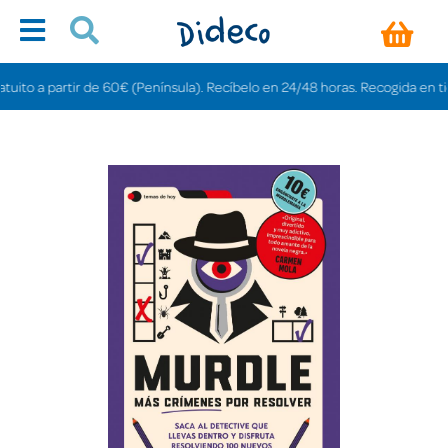
o a partir de 60€ (Península). Recíbelo en 24/48 horas. Recogida en tiendas