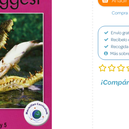
Compra a
Envío grat
Recíbelo 
Recogida 
Más sobr
¡Compár