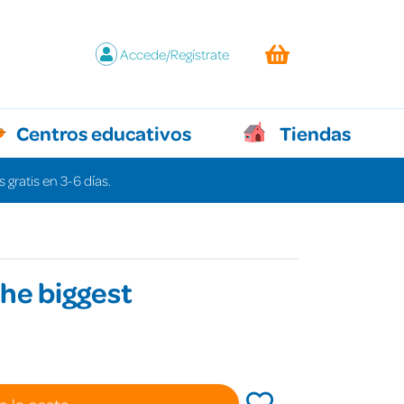
Accede/Regístrate
Centros educativos
Tiendas
 gratis en 3-6 días.
he biggest
a la cesta