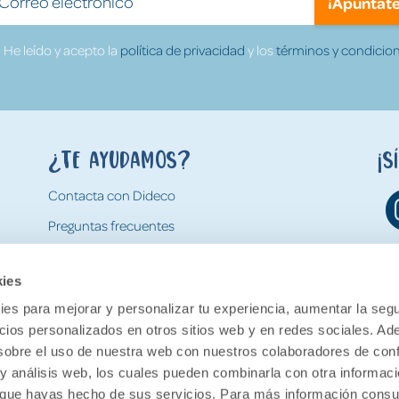
¡Apúntate
He leído y acepto la
política de privacidad
y los
términos y condicion
¿Te ayudamos?
¡S
Contacta con Dideco
Preguntas frecuentes
Formas de pago
kies
Gastos y condiciones de envío
es para mejorar y personalizar tu experiencia, aumentar la segu
Devoluciones
ncios personalizados en otros sitios web y en redes sociales. A
obre el uso de nuestra web con nuestros colaboradores de con
 y análisis web, los cuales pueden combinarla con otra informac
o que hayas hecho de sus servicios. Para más información consul