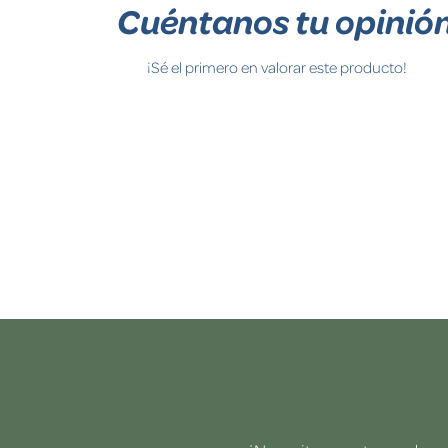
Cuéntanos tu opinió
¡Sé el primero en valorar este producto!