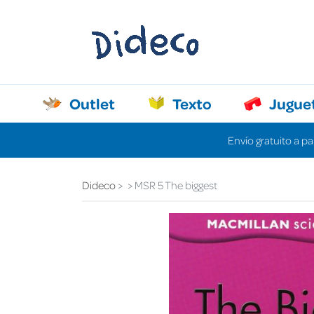
Outlet
Texto
Jugue
Envío gratuito a pa
Dideco
MSR 5 The biggest