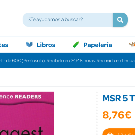
tes
Libros
Papelería
rtir de 60€ (Península). Recíbelo en 24/48 horas. Recogida en tiendas
MSR 5 T
8,76€
Añadir 