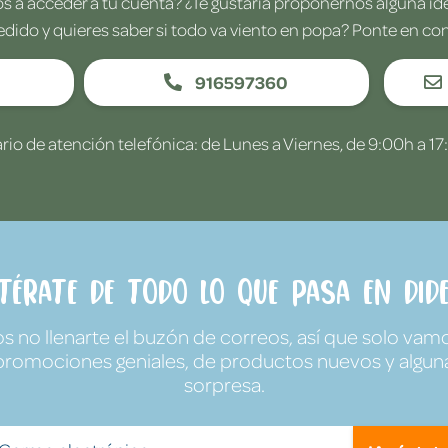
 a acceder a tu cuenta? ¿Te gustaría proponernos alguna i
edido y quieres saber si todo va viento en popa? Ponte en co
916597360
rio de atención telefónica: de Lunes a Viernes, de 9:00h a 17
ntérate de todo lo que pasa en Dide
no llenarte el buzón de correos, así que solo vamo
promociones geniales, de productos nuevos y algun
sorpresa.