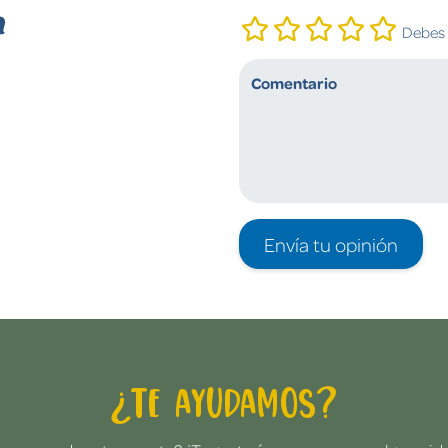
n
Debes i
Envía tu opinión
¿Te ayudamos?