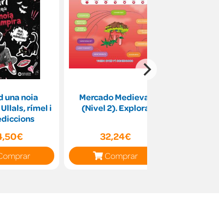
 d una noia
Mercado Medieval
Á
Ullals, rímel i
(Nivel 2). Explora
diccions
4,50€
32,24€
19
Comprar
Comprar
C