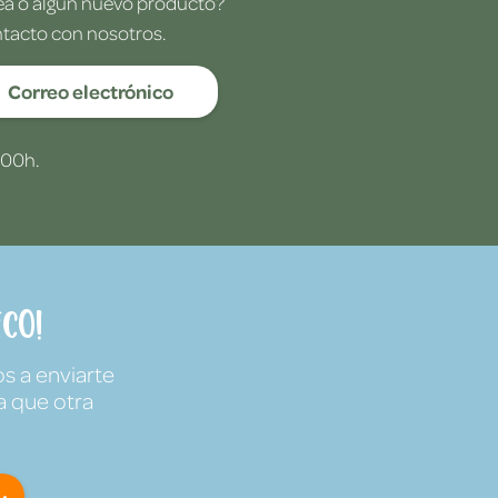
dea o algún nuevo producto?
ntacto con nosotros.
Correo electrónico
:00h.
co!
s a enviarte
a que otra