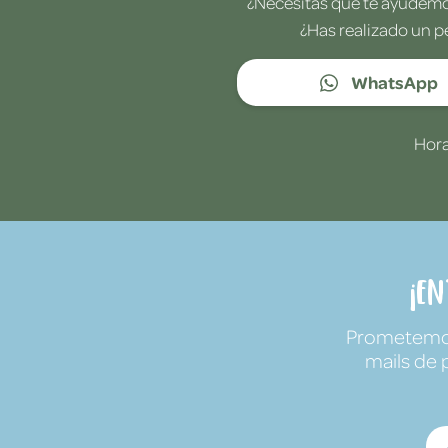
¿Necesitas que te ayudemos
¿Has realizado un p
WhatsApp
Hora
¡E
Prometemos 
mails de 