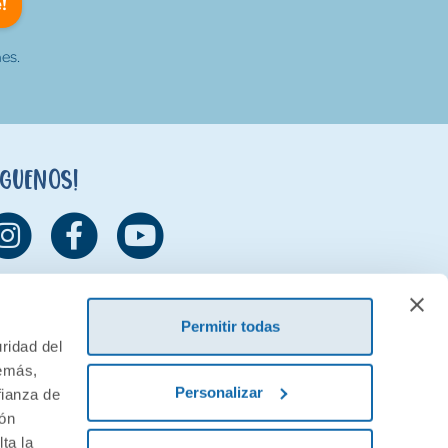
!
es.
íguenos!
Permitir todas
ridad del
demás,
Personalizar
fianza de
ión
ta la