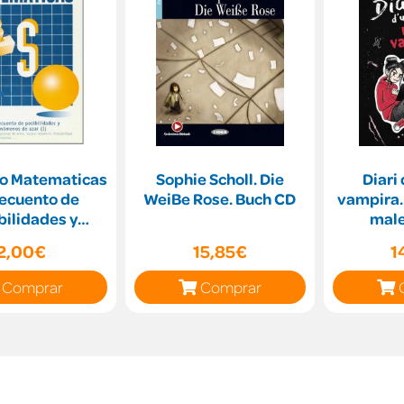
o Matematicas
Sophie Scholl. Die
Diari
Recuento de
WeiBe Rose. Buch CD
vampira. 
bilidades y
male
os de azar (I)
2,00€
15,85€
1
Comprar
Comprar